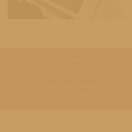
Jesteś zainteresowany?
Kup przez telefon
Sam wypełnij umowę online!
Mapa zasięgu
F.A.Q.