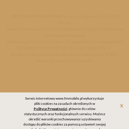
2009-2026 © FM GROUP Mobile SP. z o.o. ul. Żmigrodzka 247, 51-129
Wrocław,
Spółka zarejestrowana w Rejestrze Przedsiębiorców KRS przez Sąd Rejonowy
dla Wrocławia-Fabrycznej
we Wrocławiu VI Wydział Gospodarczy Krajowego Rejestru Sądowego pod nr
KRS 0000285976, NIP 895-188-78-63, REGON 020573625.
Wysokość kapitału zakładowego opłaconego w całości wynosi 50.000 zł
(słownie pięćdziesiąt tysięcy złotych).
Serwis internetowy www.fmmobile.pl wykorzystuje
pliki cookies na zasadach określonych w
Akc
Polityce Prywatności
, głównie do celów
statystycznych oraz funkcjonalnych serwisu. Możesz
określić warunki przechowywania i uzyskiwania
dostępu do plików cookies za pomocą ustawień swojej