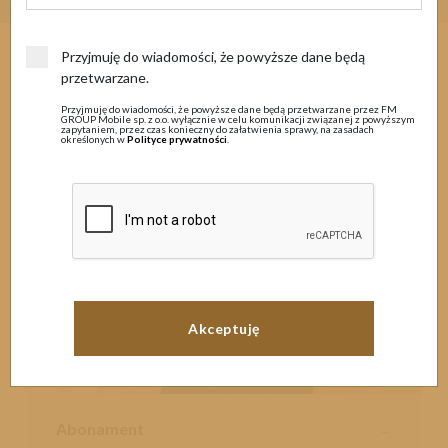
Przyjmuję do wiadomości, że powyższe dane będą
przetwarzane.
Wybierz ofertę
Przyjmuję do wiadomości, że powyższe dane będą przetwarzane przez FM
GROUP Mobile sp. z o.o. wyłącznie w celu komunikacji związanej z powyższym
dla siebie
zapytaniem, przez czas konieczny do załatwienia sprawy, na zasadach
określonych w
Polityce prywatności
.
Abonament
→