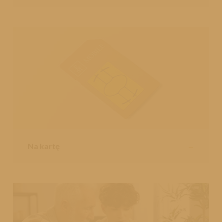
Na kartę
→