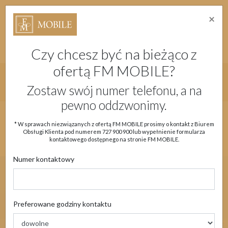
×
Strefa Absolwenta Warsztatów
Dostępność
Migam
Doładuj konto
Moje Konto
Czy chcesz być na bieżąco z
ofertą FM MOBILE?
Główne menu strony
Zostaw swój numer telefonu, a na
pewno oddzwonimy.
Aktualności
Oferta
eSIM
Obsługa klienta
* W sprawach niezwiązanych z ofertą FM MOBILE prosimy o kontakt z Biurem
Obsługi Klienta pod numerem
727 900 900
lub wypełnienie formularza
Moje Konto
kontaktowego dostępnego na stronie FM MOBILE.
Numer kontaktowy
Preferowane godziny kontaktu