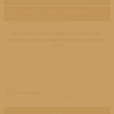
Czy muszę podać identyfikator płatności w przelewie?
Gdzie i czy muszę zgłosić dane do wystawiania faktur w
KSeF dla wszystkich moich numerów?
Skorzystaj z poniższego formularza, aby
wysłać sugestię zagadnienia do dodania w
F.A.Q.