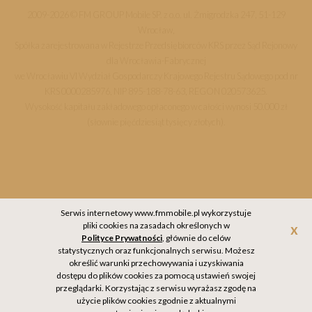
2009-2026 © FM GROUP Mobile SP. z o.o. ul. Żmigrodzka 247, 51-129
Wrocław,
Spółka zarejestrowana w Rejestrze Przedsiębiorców KRS przez Sąd Rejonowy
dla Wrocławia-Fabrycznej
we Wrocławiu VI Wydział Gospodarczy Krajowego Rejestru Sądowego pod nr
KRS 0000285976, NIP 895-188-78-63, REGON 020573625.
Wysokość kapitału zakładowego opłaconego w całości wynosi 50.000 zł
(słownie pięćdziesiąt tysięcy złotych).
Serwis internetowy www.fmmobile.pl wykorzystuje
pliki cookies na zasadach określonych w
Akc
Polityce Prywatności
, głównie do celów
statystycznych oraz funkcjonalnych serwisu. Możesz
określić warunki przechowywania i uzyskiwania
dostępu do plików cookies za pomocą ustawień swojej
przeglądarki. Korzystając z serwisu wyrażasz zgodę na
użycie plików cookies zgodnie z aktualnymi