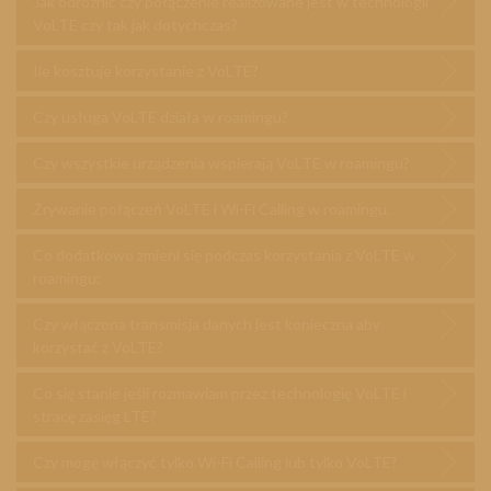
Jak odróżnić czy połączenie realizowane jest w technologii
VoLTE czy tak jak dotychczas?
Ile kosztuje korzystanie z VoLTE?
Czy usługa VoLTE działa w roamingu?
Czy wszystkie urządzenia wspierają VoLTE w roamingu?
Zrywanie połączeń VoLTE i Wi-Fi Calling w roamingu.
Co dodatkowo zmieni się podczas korzystania z VoLTE w
roamingu:
Czy włączona transmisja danych jest konieczna aby
korzystać z VoLTE?
Co się stanie jeśli rozmawiam przez technologię VoLTE i
stracę zasięg LTE?
Czy mogę włączyć tylko Wi-Fi Calling lub tylko VoLTE?