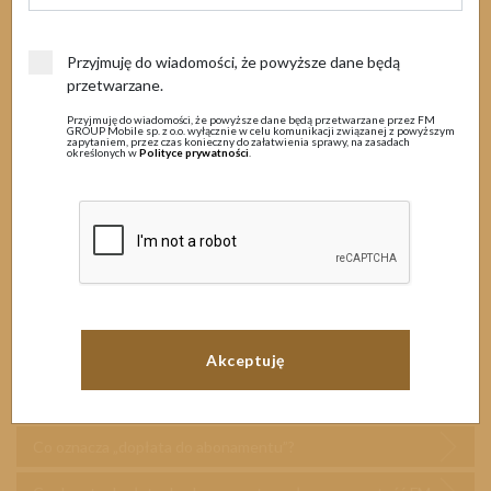
Przyjmuję do wiadomości, że powyższe dane będą
przetwarzane.
Najczęściej zadawane pytania i
Przyjmuję do wiadomości, że powyższe dane będą przetwarzane przez FM
GROUP Mobile sp. z o.o. wyłącznie w celu komunikacji związanej z powyższym
odpowiedzi.
zapytaniem, przez czas konieczny do załatwienia sprawy, na zasadach
określonych w
Polityce prywatności
.
Czy punkty Promocji Mega Points wliczają się do Planu
Marketingowego?
Ile mam czasu na wykorzystanie FM CashBack?
Jak można dokonać zmiany pomiędzy Promocją FM
Cashback i Mega Points?
Czy za zakupy z wykorzystaniem FM CashBack otrzymam
punkty?
Co oznacza „dopłata do abonamentu”?