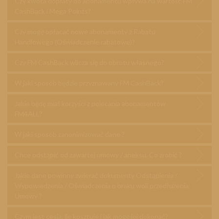
Czy kwota dopłaty do abonamentu wpływa na wartość FM
CashBack i Mega Points?
Czy mogę opłacać nowe abonamenty z Rabatu
Handlowego (Oświadczenie rabatowe)?
Czy FM CashBack wlicza się do obrotu własnego?
W jaki sposób będzie przyznawany FM CashBack?
Jakie będę miał korzyści z polecania abonamentów
FM4ALL?
W jaki sposób zanonimizować dane ?
Chce odstąpić od zawartej umowy / aneksu. Co zrobić ?
Jakie dane powinny zwierać dokumenty Odstąpienia /
Wypowiedzenia / Oświadczenia o braku woli przedłużenia
Umowy ?
Czym jest cesja, ile kosztuje i jak mogę jej dokonać?