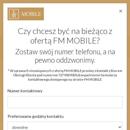
×
Strefa Absolwenta Warsztatów
Dostępność
Migam
Doładuj konto
Moje Konto
Czy chcesz być na bieżąco z
ofertą FM MOBILE?
Główne menu strony
Zostaw swój numer telefonu, a na
pewno oddzwonimy.
Aktualności
Oferta
eSIM
Obsługa klienta
* W sprawach niezwiązanych z ofertą FM MOBILE prosimy o kontakt z Biurem
Obsługi Klienta pod numerem
727 900 900
lub wypełnienie formularza
Moje Konto
kontaktowego dostępnego na stronie FM MOBILE.
Numer kontaktowy
F.A.Q. / częste pytania i
Preferowane godziny kontaktu
odpowiedzi