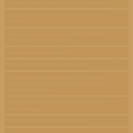
Jak mogę otrzymać duplikat faktury ustrukturyzowanej?
Czy wejście KSeF sprawi, że należy podpisać aneks do
umowy?
Dlaczego faktura została wysłana do KSeF, skoro moja
firma jest zawieszona lub zamknięta?
Dlaczego nie widzę faktury w KSeF?
Faktura w KSeF wygląda inaczej, dlaczego?
Oczekuję dodatkowych zapisów dotyczących KSeF w
umowie oraz potwierdzenia, że dane będą prawidłowo
przekazywane do KSeF
Wysłałem notę korygującą dane, ale nie otrzymałem
zwrotu, dlaczego?
Nie mam oryginału faktury, co mam zrobić?