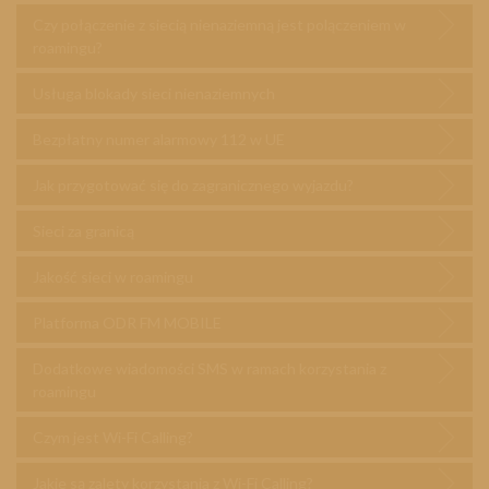
Czy połączenie z siecią nienaziemną jest polączeniem w
roamingu?
Usługa blokady sieci nienaziemnych
Bezpłatny numer alarmowy 112 w UE
Jak przygotować się do zagranicznego wyjazdu?
Sieci za granicą
Jakość sieci w roamingu
Platforma ODR FM MOBILE
Dodatkowe wiadomości SMS w ramach korzystania z
roamingu
Czym jest Wi-Fi Calling?
Jakie są zalety korzystania z Wi-Fi Calling?