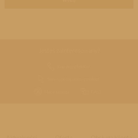
Jesteś zainteresowany?
Kup przez telefon
Sam wypełnij umowę online!
Mapa zasięgu
F.A.Q.
Aktualności
Oferta
Obsługa klienta