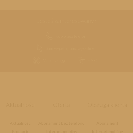
Jesteś zainteresowany?
Kup przez telefon
Sam wypełnij umowę online!
Mapa zasięgu
F.A.Q.
Aktualności
Oferta
Obsługa klienta
Aktualności
Abonament bez telefonu
Abonament
Promocje
Internet mobilny
Internet mobilny