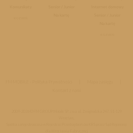
Komunikaty
Senior / Junior
Internet domowy
Na kartę
Senior / Junior
ROZWIŃ
Na kartę
ROZWIŃ
FM MOBILE -
Polityka Prywatności
|
Mapa zasięgu
|
Kontakt z nami
2009-2026 © FM GROUP Mobile SP. z o.o. ul. Żmigrodzka 247, 51-129
Wrocław,
Spółka zarejestrowana w Rejestrze Przedsiębiorców KRS przez Sąd Rejonowy
dla Wrocławia-Fabrycznej