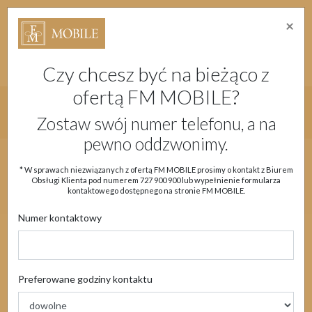
×
Strefa Absolwenta Warsztatów
Dostępność
Migam
Doładuj konto
Moje Konto
Czy chcesz być na bieżąco z
ofertą FM MOBILE?
Główne menu strony
Zostaw swój numer telefonu, a na
pewno oddzwonimy.
Aktualności
Oferta
eSIM
Obsługa klienta
* W sprawach niezwiązanych z ofertą FM MOBILE prosimy o kontakt z Biurem
Obsługi Klienta pod numerem
727 900 900
lub wypełnienie formularza
Moje Konto
kontaktowego dostępnego na stronie FM MOBILE.
Numer kontaktowy
Aktualności
Preferowane godziny kontaktu