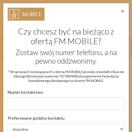
×
Strefa Absolwenta Warsztatów
Dostępność
Migam
Doładuj konto
Moje Konto
Czy chcesz być na bieżąco z
ofertą FM MOBILE?
Główne menu strony
Zostaw swój numer telefonu, a na
pewno oddzwonimy.
Aktualności
Oferta
eSIM
Obsługa klienta
* W sprawach niezwiązanych z ofertą FM MOBILE prosimy o kontakt z Biurem
Obsługi Klienta pod numerem
727 900 900
lub wypełnienie formularza
Moje Konto
kontaktowego dostępnego na stronie FM MOBILE.
Numer kontaktowy
Aktualności
Preferowane godziny kontaktu