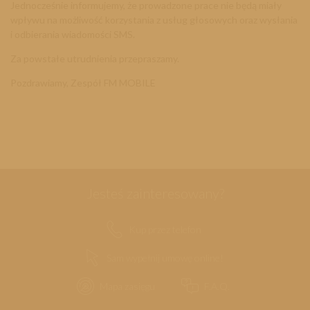
Jednocześnie informujemy, że prowadzone prace nie będą miały
wpływu na możliwość korzystania z usług głosowych oraz wysłania
i odbierania wiadomości SMS.
Za powstałe utrudnienia przepraszamy.
Pozdrawiamy, Zespół FM MOBILE
Jesteś zainteresowany?
Kup przez telefon
Sam wypełnij umowę online!
Mapa zasięgu
F.A.Q.