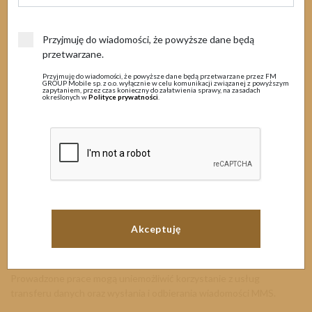
MENU
12 stycznia 2024
Przyjmuję do wiadomości, że powyższe dane będą
przetwarzane.
Prace techniczne
Przyjmuję do wiadomości, że powyższe dane będą przetwarzane przez FM
GROUP Mobile sp. z o.o. wyłącznie w celu komunikacji związanej z powyższym
zapytaniem, przez czas konieczny do załatwienia sprawy, na zasadach
określonych w
Polityce prywatności
.
Szanowni Państwo
Informujemy, iż w związku zaplanowanymi pracami konserwacyjnymi
systemów informatycznych w nocy z dnia
15
.01
.2024r. na
16.01.2024r. w godzinach 22:00 – 08:00
mogą wystąpić
utrudnienia w korzystaniu z wybranych usług.
W tym czasie nie będzie możliwości aktywacji, dezaktywacji usług,
mogą także wystąpić trudności w wykorzystaniu kodów USSD,
doładowaniach oraz przenoszenia numerów zaplanowanych na
podany termin.
Prowadzone prace mogą uniemożliwić korzystanie z usług
transferu danych oraz wysłania i odbierania wiadomości MMS.