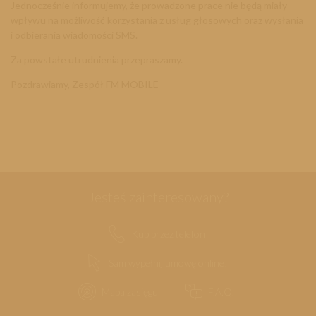
Jednocześnie informujemy, że prowadzone prace nie będą miały
wpływu na możliwość korzystania z usług głosowych oraz wysłania
i odbierania wiadomości SMS.
Za powstałe utrudnienia przepraszamy.
Pozdrawiamy, Zespół FM MOBILE
Jesteś zainteresowany?
Kup przez telefon
Sam wypełnij umowę online!
Mapa zasięgu
F.A.Q.