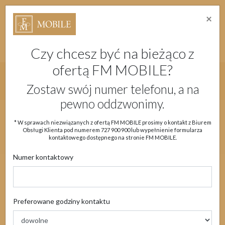
×
Strefa Absolwenta Warsztatów
Dostępność
Migam
Doładuj konto
Moje Konto
Czy chcesz być na bieżąco z
ofertą FM MOBILE?
Główne menu strony
Zostaw swój numer telefonu, a na
pewno oddzwonimy.
Aktualności
Oferta
eSIM
Obsługa klienta
* W sprawach niezwiązanych z ofertą FM MOBILE prosimy o kontakt z Biurem
Obsługi Klienta pod numerem
727 900 900
lub wypełnienie formularza
Moje Konto
kontaktowego dostępnego na stronie FM MOBILE.
Numer kontaktowy
Aktualności
Preferowane godziny kontaktu