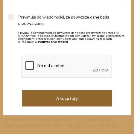
MENU
1 kwietnia 2022
Przyjmuję do wiadomości, że powyższe dane będą
przetwarzane.
Prace techniczne
Przyjmuję do wiadomości, że powyższe dane będą przetwarzane przez FM
GROUP Mobile sp. z o.o. wyłącznie w celu komunikacji związanej z powyższym
zapytaniem, przez czas konieczny do załatwienia sprawy, na zasadach
określonych w
Polityce prywatności
.
Szanowni Państwo
Informujemy, iż w związku zaplanowanymi pracami konserwacyjnymi
systemów informatycznych w nocy
05.04.2022r. w godzinach 00:00
– 6:00
mogą wystąpić utrudnienia w korzystaniu z wybranych
usług.
W tym czasie nie będzie możliwości aktywacji, dezaktywacji usług,
mogą także wystąpić trudności w wykorzystaniu kodów USSD,
doładowaniach oraz przenoszenia numerów zaplanowanych na
podany termin.
Prowadzone prace mogą uniemożliwić korzystanie z usług
transferu danych oraz wysłania i odbierania wiadomości MMS.