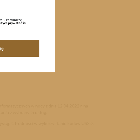
celu komunikacji
ityce prywatności
.
informatycznych
w nocy z dnia 12.04.2022 r. na
taniu z wybranych usług.
 wystąpić trudności w wykorzystaniu kodów USSD,