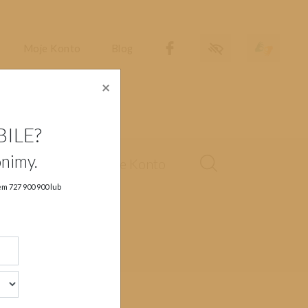
Dostępność
Migam
Moje Konto
Blog
×
BILE?
nimy.
sługa klienta
Moje Konto
rem
727 900 900
lub