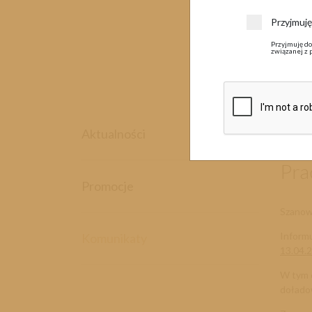
Przyjmuj
Przyjmuję do
związanej z 
11 k
Aktualności
Pra
Promocje
Szanow
Inform
Komunikaty
13.04.2
W tym c
dołado