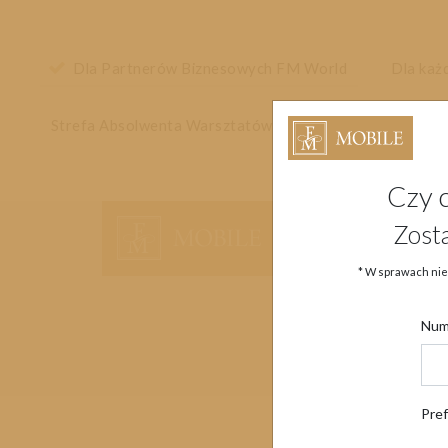
Dla Partnerów Biznesowych FM World
Dla każ
Strefa Absolwenta Warsztatów
Czy 
Główne menu strony
Zost
* W sprawach nie
Num
Pre