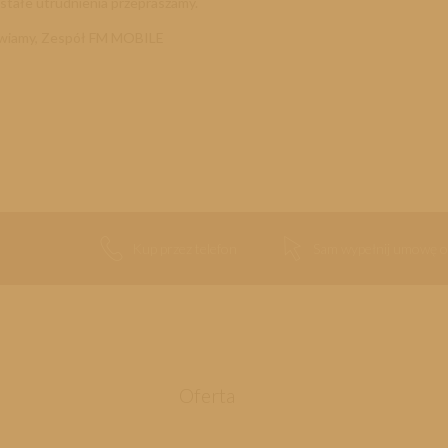
stałe utrudnienia przepraszamy.
wiamy, Zespół FM MOBILE
Kup przez telefon
Sam wypełnij umowę o
Oferta