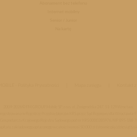
Abonament bez telefonu
Internet mobilny
Senior / Junior
Na kartę
MOBILE -
Polityka Prywatności
|
Mapa zasięgu
|
Kontakt z
2009-2026 © FM GROUP Mobile SP. z o.o. ul. Żmigrodzka 247, 51-129 Wrocław,
rejestrowana w Rejestrze Przedsiębiorców KRS przez Sąd Rejonowy dla Wrocławia-
 Gospodarczy Krajowego Rejestru Sądowego pod nr KRS 0000285976, NIP 895-188
itału zakładowego opłaconego w całości wynosi 50.000 zł (słownie pięćdziesiąt tysi