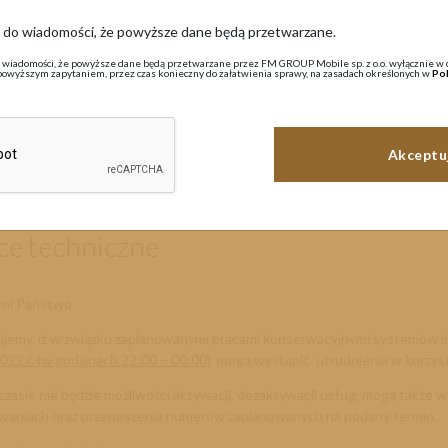
ę do wiadomości, że powyższe dane będą przetwarzane.
Aktualności
 wiadomości, że powyższe dane będą przetwarzane przez FM GROUP Mobile sp. z o.o. wyłącznie w 
powyższym zapytaniem, przez czas konieczny do załatwienia sprawy, na zasadach określonych w
Pol
wietnia 2022
ce techniczne
ni Państwo
ujemy, iż w związku zaplanowanymi pracami konserwacyjnymi systemów 
022 r. (w godzinach 22:00 – 00:00)
mogą wystąpić utrudnienia w korzys
zasie nie będzie możliwości aktywacji, dezaktywacji usług, mogą także
waniach oraz przenoszenia numerów zaplanowanych na podany termin.