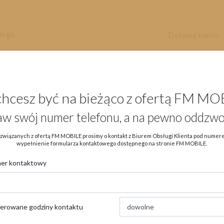
dego
Doładuj konto
chcesz być na bieżąco z ofertą FM MO
aw swój numer telefonu, a na pewno oddzwo
Aktualności
Oferta
eSIM
Ob
związanych z ofertą FM MOBILE prosimy o kontakt z Biurem Obsługi Klienta pod nume
wypełnienie formularza kontaktowego dostępnego na stronie FM MOBILE.
er kontaktowy
→
→
Strona główna
Aktualności
Komunikaty
ferowane godziny kontaktu