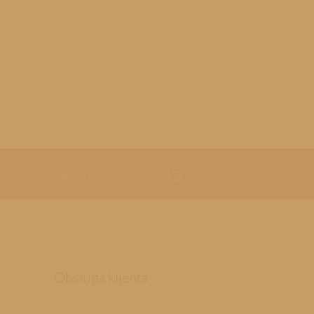
nline!
Mapa zasięgu
F.A.Q.
Obsługa klienta