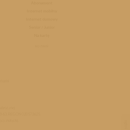
Abonament
Internet mobilny
Internet domowy
Senior / Junior
Na kartę
ROZWIŃ
 nami
Fabrycznej
-78-63, REGON 020573625.
ęcy złotych).