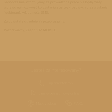
Jednocześnie informujemy, że prowadzone prace nie będą miały
wpływu na możliwość korzystania z usług głosowych oraz wysłania
i odbierania wiadomości SMS.
Za powstałe utrudnienia przepraszamy.
Pozdrawiamy, Zespół FM MOBILE
Jesteś zainteresowany?
Kup przez telefon
Sam wypełnij umowę online!
Mapa zasięgu
F.A.Q.