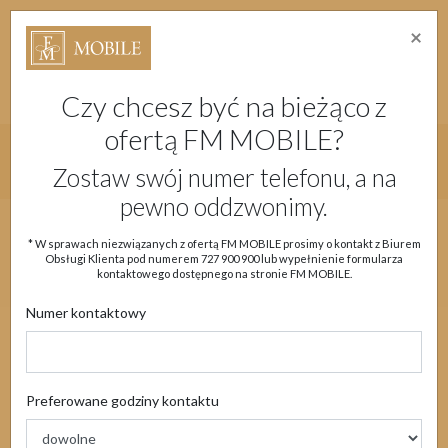
×
Strefa Absolwenta Warsztatów
Dostępność
Migam
Doładuj konto
Moje Konto
Czy chcesz być na bieżąco z
ofertą FM MOBILE?
Główne menu strony
Zostaw swój numer telefonu, a na
pewno oddzwonimy.
Aktualności
Oferta
eSIM
Obsługa klienta
* W sprawach niezwiązanych z ofertą FM MOBILE prosimy o kontakt z Biurem
Obsługi Klienta pod numerem
727 900 900
lub wypełnienie formularza
Moje Konto
kontaktowego dostępnego na stronie FM MOBILE.
Numer kontaktowy
Aktualności
Preferowane godziny kontaktu