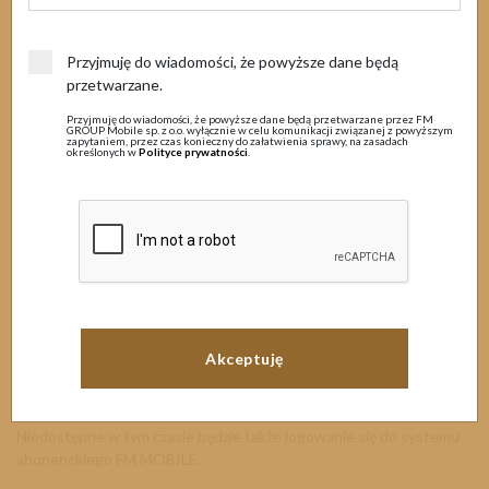
MENU
19 marca 2024
Przyjmuję do wiadomości, że powyższe dane będą
przetwarzane.
Prace techniczne
Przyjmuję do wiadomości, że powyższe dane będą przetwarzane przez FM
GROUP Mobile sp. z o.o. wyłącznie w celu komunikacji związanej z powyższym
zapytaniem, przez czas konieczny do załatwienia sprawy, na zasadach
określonych w
Polityce prywatności
.
Szanowni Państwo
Informujemy, iż w związku zaplanowanymi pracami konserwacyjnymi
systemów informatycznych w nocy z dnia
19
.03
.2024r. na
20.03.2024 w godzinach 18:00 – 08:00
mogą wystąpić utrudnienia
w korzystaniu z wybranych usług.
W tym czasie nie będzie możliwości aktywacji, dezaktywacji usług,
mogą także wystąpić trudności w wykorzystaniu kodów USSD,
doładowaniach oraz przenoszenia numerów zaplanowanych na
podany termin.
Niedostępne w tym czasie będzie także logowanie się do systemu
abonenckiego FM MOBILE.