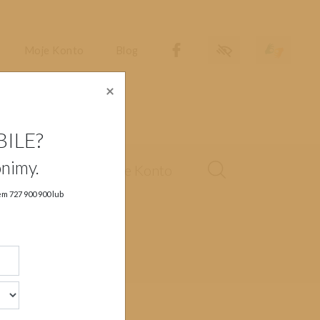
Dostępność
Migam
Moje Konto
Blog
×
BILE?
nimy.
sługa klienta
Moje Konto
rem
727 900 900
lub