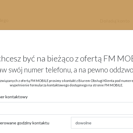
dego
Doładuj konto
chcesz być na bieżąco z ofertą FM MO
aw swój numer telefonu, a na pewno oddzwo
Aktualności
Oferta
eSIM
Ob
związanych z ofertą FM MOBILE prosimy o kontakt z Biurem Obsługi Klienta pod nume
wypełnienie formularza kontaktowego dostępnego na stronie FM MOBILE.
er kontaktowy
→
→
Strona główna
Aktualności
Promocje
ferowane godziny kontaktu