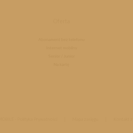
Oferta
Abonament bez telefonu
Internet mobilny
Senior / Junior
Na kartę
MOBILE -
Polityka Prywatności
|
Mapa zasięgu
|
Kontakt z