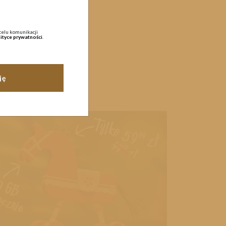
celu komunikacji
ityce prywatności
.