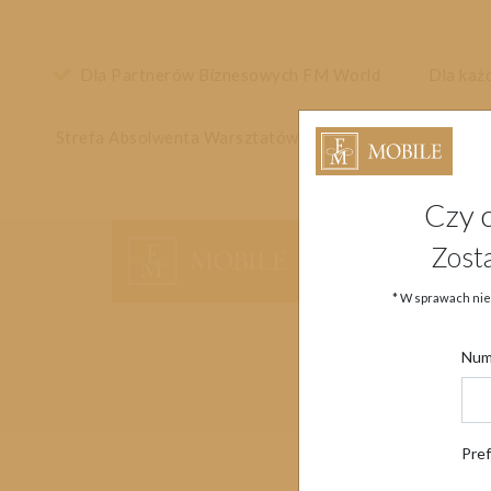
Dla Partnerów Biznesowych FM World
Dla każ
Strefa Absolwenta Warsztatów
Czy 
Główne menu strony
Zost
* W sprawach nie
Num
Pre