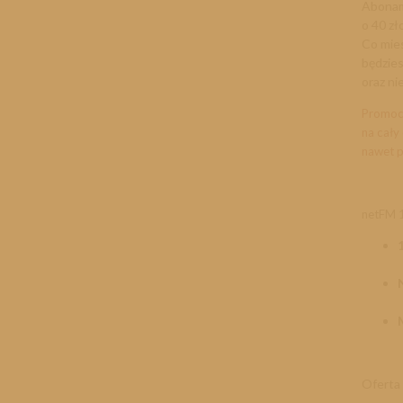
Abonam
o 40 zł
Co mies
będzies
oraz ni
Promoc
na cały
nawet p
netFM 1
Oferta 