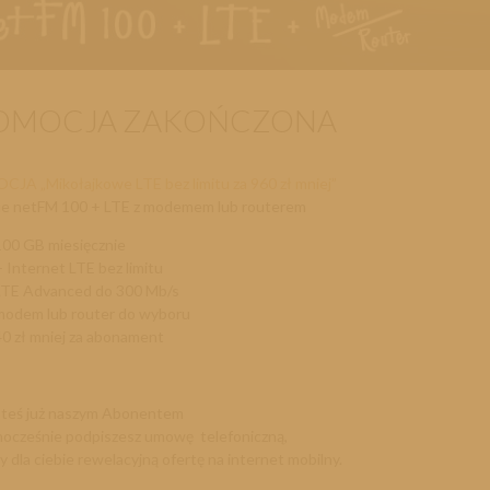
OMOCJA ZAKOŃCZONA
JA „Mikołajkowe LTE bez limitu za 960 zł mniej”
fie netFM 100 + LTE z modemem lub routerem
100 GB miesięcznie
+ Internet LTE bez limitu
LTE Advanced do 300 Mb/s
modem lub router do wyboru
40 zł mniej za abonament
esteś już naszym Abonentem
dnocześnie podpiszesz umowę telefoniczną,
 dla ciebie rewelacyjną ofertę
na internet mobilny.