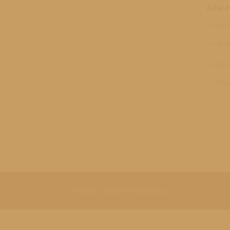
Załączn
>> For
>> Regu
>> Ulot
>> Ulot
Jesteś zainteresowany?