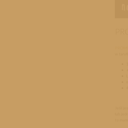
PR
PROMOC
w tary
Jeśli j
lub je
to
mamy