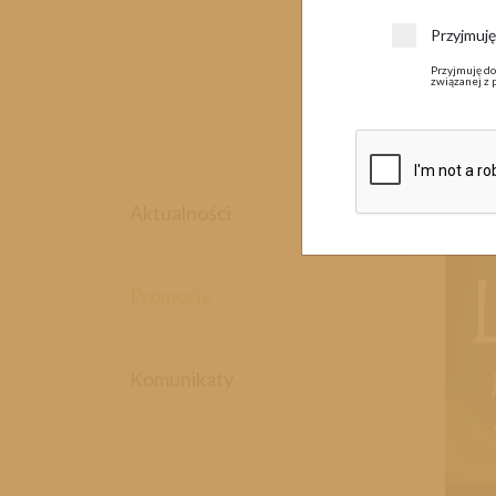
Przyjmuj
Przyjmuję do
związanej z 
23 l
Aktualności
Promocje
Komunikaty