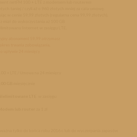
ent netFM 100 + LTE z modemem lub routerem
otych taniej / czyli aż o 960 złotych mniej za cała umowę.
iąc w cenie 59,99 złotych (regularna cena 99,99 złotych),
z miał do wykorzystania aż 100 GB
elimitowany Internet w zasięgu LTE.
yjny abonament 59,99 otrzymasz
 okres trwania zobowiązania,
o upływie 24 miesięcy
00 + LTE /
Umowa na 24 miesięcy
100 GB
miesięcznie
Nielimitowane LTE
w zasięgu
Modem lub router
za 1 zł
ważna tylko do końca roku 2016 r. lub do wyczerpania zapasów