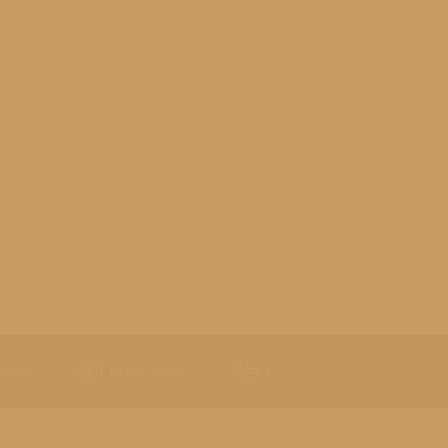
nline!
Mapa zasięgu
F.A.Q.