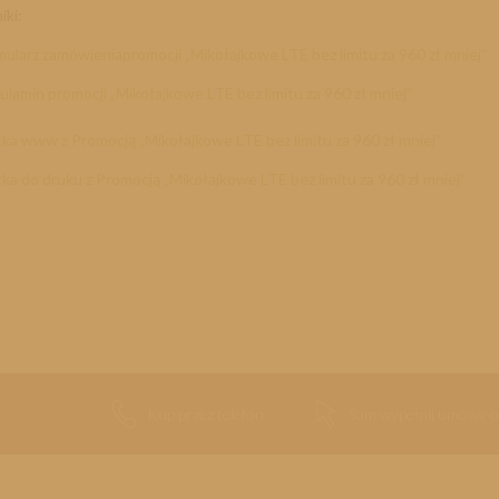
iki:
mularz zamówienia
promocji „Mikołajkowe LTE bez limitu za 960 zł mniej”
lamin promocji „Mikołajkowe LTE bez limitu za 960 zł mniej”
ka www z Promocją „Mikołajkowe LTE bez limitu za 960 zł mniej”
ka do druku z Promocją „Mikołajkowe LTE bez limitu za 960 zł mniej”
Kup przez telefon
Sam wypełnij umowę o