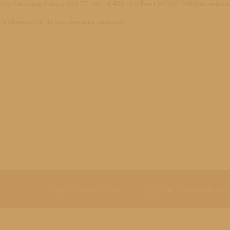
szy Samsung Galaxy S8 LTE
za 1 zł
439 zł
w Best MOVE 169
Nie zwlekaj
ja obowiązuje
do wyczerpania zapasów
Kup przez telefon
Sam wypełnij umowę o