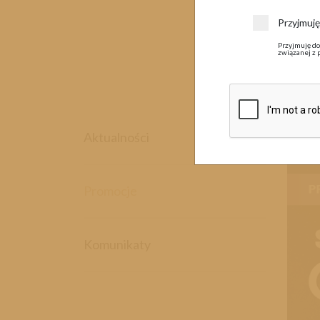
Przyjmuj
Przyjmuję do
związanej z 
14 l
Aktualności
Promocje
Komunikaty