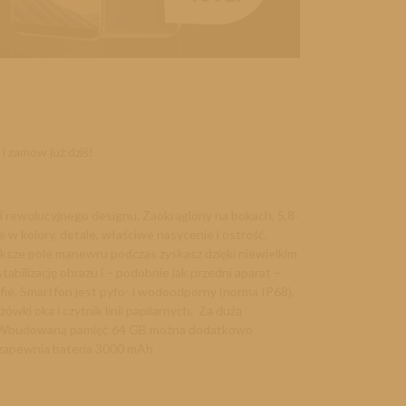
 i zamów już dziś!
i rewolucyjnego designu. Zaokrąglony na bokach, 5,8-
 kolory, detale, właściwe nasycenie i ostrość.
iększe pole manewru podczas zyskasz dzięki niewielkim
ilizację obrazu i – podobnie jak przedni aparat –
fie. Smartfon jest pyło- i wodoodporny (norma IP68),
ki oka i czytnik linii papilarnych. Za dużą
AM. Wbudowaną pamięć 64 GB można dodatkowo
 zapewnia bateria 3000 mAh