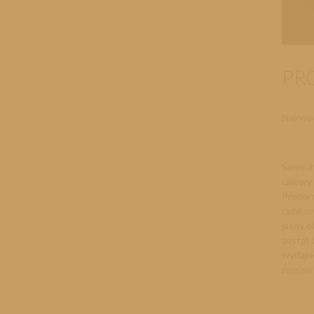
PR
Najnow
Samsung
calowy 
Proporc
ramkom.
jasny o
został 
wydajn
rozszer