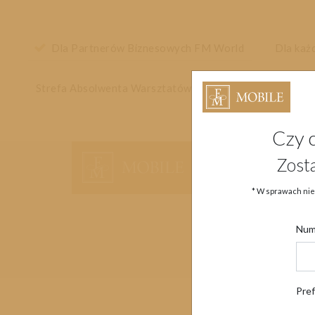
Dla Partnerów Biznesowych FM World
Dla każ
Strefa Absolwenta Warsztatów
Czy 
Główne menu strony
Zost
* W sprawach nie
Num
Pre