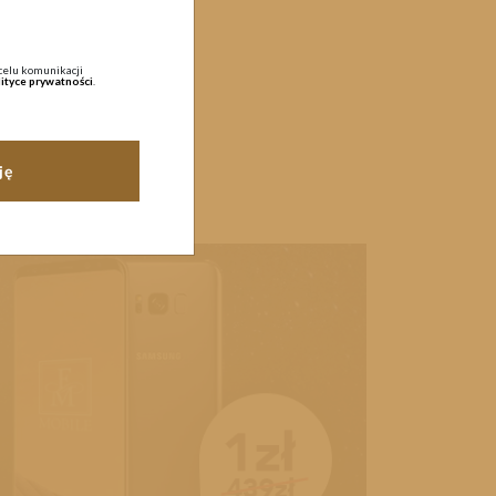
celu komunikacji
ityce prywatności
.