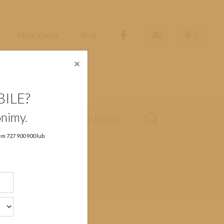
Dostępność
Migam
Moje Konto
Blog
×
BILE?
nimy.
sługa klienta
Moje Konto
rem
727 900 900
lub