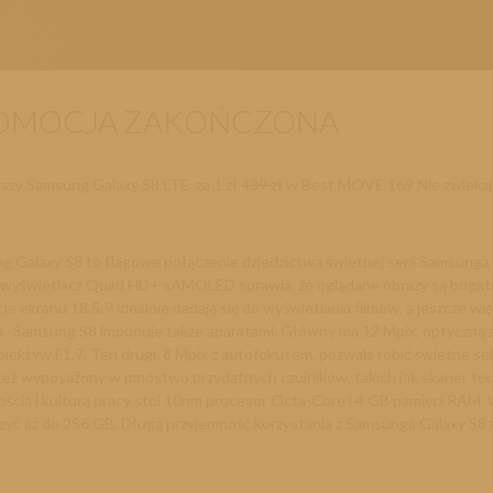
OMOCJA ZAKOŃCZONA
szy Samsung Galaxy S8 LTE
za 1 zł
439 zł
w Best MOVE 169
Nie zwlekaj
 Galaxy S8 to flagowe połączenie dziedzictwa świetnej serii Samsunga 
wyświetlacz Quad HD+ sAMOLED sprawia, że oglądane obrazy są bogate w
je ekranu 18.5:9 idealnie nadają się do wyświetlania filmów, a jeszcze w
 Samsung S8 imponuje także aparatami. Główny ma 12 Mpix, optyczną stab
biektyw F1,7. Ten drugi, 8 Mpix z autofokusem, pozwala robić świetne sel
też wyposażony w mnóstwo przydatnych czujników, takich jak skaner tęczów
ością i kulturą pracy stoi 10nm procesor Octa-Core i 4 GB pamięci R
zyć aż do 256 GB. Długą przyjemność korzystania z Samsunga Galaxy S8