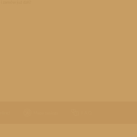
 i zamów już dziś!
nline!
Mapa zasięgu
F.A.Q.