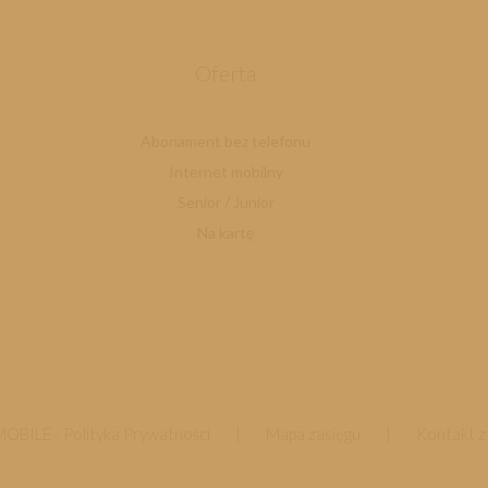
Oferta
Abonament bez telefonu
Internet mobilny
Senior / Junior
Na kartę
MOBILE -
Polityka Prywatności
|
Mapa zasięgu
|
Kontakt z