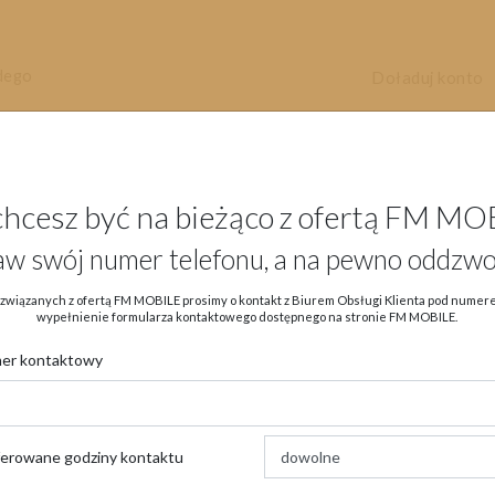
dego
Doładuj konto
chcesz być na bieżąco z ofertą FM MO
aw swój numer telefonu, a na pewno oddzwo
Aktualności
Oferta
eSIM
Ob
związanych z ofertą FM MOBILE prosimy o kontakt z Biurem Obsługi Klienta pod nume
wypełnienie formularza kontaktowego dostępnego na stronie FM MOBILE.
er kontaktowy
→
→
Strona główna
Aktualności
Promocje
ferowane godziny kontaktu