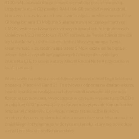
4100 mAh pozwala długo cieszyć się mobilną pracą i rozrywką.
Urządzenie ma 4 GB pamięci RAM i 64 GB pamięci wewnętrznej,
która wystarczy, by przechować wiele zdjęć, muzykę, a nawet filmy.
Główna kamera 13 Mpix ma 5-elementową soczewkę i matrycę
CMOS, wykorzystywaną w cyfrowych aparatach fotograficznych.
Obiektyw f/2.0 i autofokus PDAF sprawią, że Twoje zdjęcia zawsze
będą doskonałe i ostre. Liczne tryby i filtry wspomogą Twoją
kreatywność, a z przednim aparatem 5 Mpix każde selfie będzie
udane. Szybki czytnik linii papilarnych i dostęp do szybkiego
internetu LTE to kolejne atuty Xiaomi Redmi Note 4 przydatne w
każdej sytuacji.
W zestawie na święta prezentujemy wybrany model tego telefonu
z opaską Xiaomi Mi Band 2! To stylowa i odporna na działanie kurzu
i wody opaska pozwalająca na łatwe monitorowanie aktywności
fizycznej użytkownika. Wyposażona w czytelny wyświetlacz OLED o
przekątnej 0,42" pozwalający na łatwe odczytywanie komunikatów
oraz panel dotykowy. Co więcej, mierzy tętno, liczbę kroków,
przebyty dystans, spalone kalorie, a nawet fazy snu. Wykonana jest
z miękkiego i przyjemnego w dotyku materiału, który nie powoduje
alergii i nie blokuje oddychania skóry.