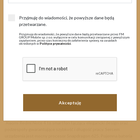
MENU
30 listopada 2017
Przyjmuję do wiadomości, że powyższe dane będą
przetwarzane.
Przyjmuję do wiadomości, że powyższe dane będą przetwarzane przez FM
GROUP Mobile sp. z o.o. wyłącznie w celu komunikacji związanej z powyższym
zapytaniem, przez czas konieczny do załatwienia sprawy, na zasadach
określonych w
Polityce prywatności
.
PROMOCJA ZAKOŃCZONA
Xiaomi Redmi Note 4 w zestawie z opaską Xiaomi Mi Band 2 za 1zł
w BEST MOVE 79
Xiaomi Redmi Note 4 to smartfon łączący elegancki design oraz
podzespoły gwarantujące szybkość i długość pracy. Sercem
urządzenia jest mocny procesor Snapdragon 625. Pojemna bateria