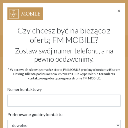
×
Strefa Absolwenta Warsztatów
Dostępność
Migam
Doładuj konto
Moje Konto
Czy chcesz być na bieżąco z
ofertą FM MOBILE?
Główne menu strony
Zostaw swój numer telefonu, a na
pewno oddzwonimy.
Aktualności
Oferta
eSIM
Obsługa klienta
* W sprawach niezwiązanych z ofertą FM MOBILE prosimy o kontakt z Biurem
Obsługi Klienta pod numerem
727 900 900
lub wypełnienie formularza
Moje Konto
kontaktowego dostępnego na stronie FM MOBILE.
Numer kontaktowy
Aktualności
Preferowane godziny kontaktu