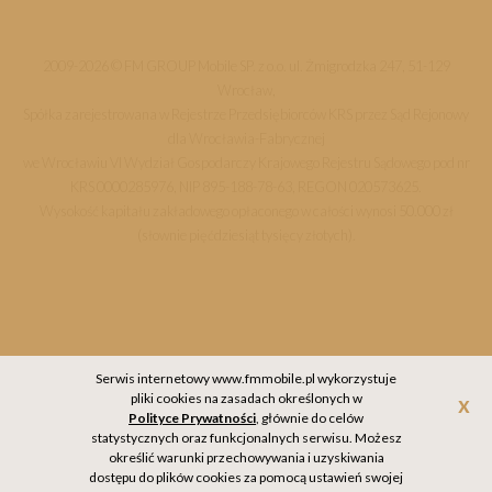
2009-2026 © FM GROUP Mobile SP. z o.o. ul. Żmigrodzka 247, 51-129
Wrocław,
Spółka zarejestrowana w Rejestrze Przedsiębiorców KRS przez Sąd Rejonowy
dla Wrocławia-Fabrycznej
we Wrocławiu VI Wydział Gospodarczy Krajowego Rejestru Sądowego pod nr
KRS 0000285976, NIP 895-188-78-63, REGON 020573625.
Wysokość kapitału zakładowego opłaconego w całości wynosi 50.000 zł
(słownie pięćdziesiąt tysięcy złotych).
Serwis internetowy www.fmmobile.pl wykorzystuje
pliki cookies na zasadach określonych w
Akc
Polityce Prywatności
, głównie do celów
statystycznych oraz funkcjonalnych serwisu. Możesz
określić warunki przechowywania i uzyskiwania
dostępu do plików cookies za pomocą ustawień swojej