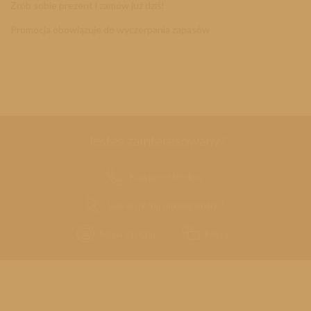
Zrób sobie prezent i
zamów już dziś!
Promocja obowiązuje do wyczerpania zapasów
Jesteś zainteresowany?
Kup przez telefon
Sam wypełnij umowę online!
Mapa zasięgu
F.A.Q.