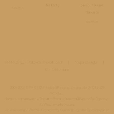
Na kartę
Senior / Junior
ROZWIŃ
Na kartę
ROZWIŃ
FM MOBILE -
Polityka Prywatności
|
Mapa zasięgu
|
Kontakt z nami
2009-2026 © FM GROUP Mobile SP. z o.o. ul. Żmigrodzka 247, 51-129
Wrocław,
Spółka zarejestrowana w Rejestrze Przedsiębiorców KRS przez Sąd Rejonowy
dla Wrocławia-Fabrycznej
we Wrocławiu VI Wydział Gospodarczy Krajowego Rejestru Sądowego pod nr