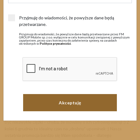
MENU
6 grudnia 2025
Przyjmuję do wiadomości, że powyższe dane będą
przetwarzane.
Przyjmuję do wiadomości, że powyższe dane będą przetwarzane przez FM
GROUP Mobile sp. z o.o. wyłącznie w celu komunikacji związanej z powyższym
zapytaniem, przez czas konieczny do załatwienia sprawy, na zasadach
określonych w
Polityce prywatności
.
GWIAZDKA Z FM MOBILE -
PROMOCJA ZAKOŃCZONA
Święta tuż, tuż i Mikołaj nie ma lekko ;) Worek z prezentami potrafi
być niezwykle ciężki – chyba, że mówimy o ich cyfrowej wersji :) Z
kolei 6 grudnia to idealny czas na „drobny” upominek :) Nasza
ostatnia promocja bardzo się Wam spodobała – dlatego