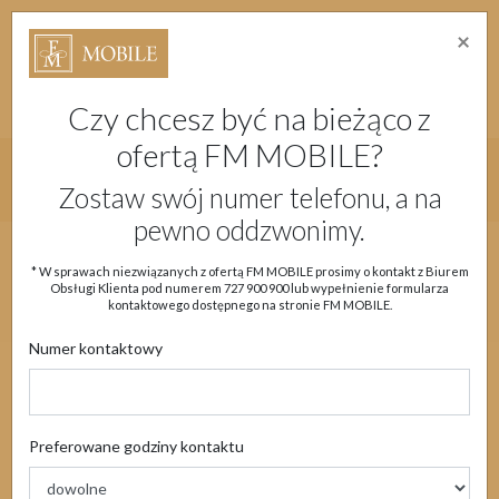
×
Strefa Absolwenta Warsztatów
Dostępność
Migam
Doładuj konto
Moje Konto
Czy chcesz być na bieżąco z
ofertą FM MOBILE?
Główne menu strony
Zostaw swój numer telefonu, a na
pewno oddzwonimy.
Aktualności
Oferta
eSIM
Obsługa klienta
* W sprawach niezwiązanych z ofertą FM MOBILE prosimy o kontakt z Biurem
Obsługi Klienta pod numerem
727 900 900
lub wypełnienie formularza
Moje Konto
kontaktowego dostępnego na stronie FM MOBILE.
Numer kontaktowy
Aktualności
Preferowane godziny kontaktu