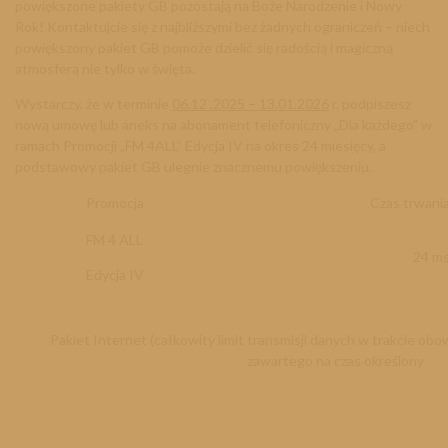
powiększone pakiety GB pozostają na Boże Narodzenie i Nowy
Rok! Kontaktujcie się z najbliższymi bez żadnych ograniczeń – niech
powiększony pakiet GB pomoże dzielić się radością i magiczną
atmosferą nie tylko w święta.
Wystarczy, że w terminie
06.12 .2025 – 13.01.2026
r. podpiszesz
nową umowę lub aneks na abonament telefoniczny „Dla każdego” w
ramach Promocji „FM 4ALL” Edycja IV na okres 24 miesięcy, a
podstawowy pakiet GB ulegnie znacznemu powiększeniu.
Promocja
Czas trwan
FM 4 ALL
24 m
Edycja IV
Pakiet Internet (całkowity limit transmisji danych w trakcie o
zawartego na czas określony