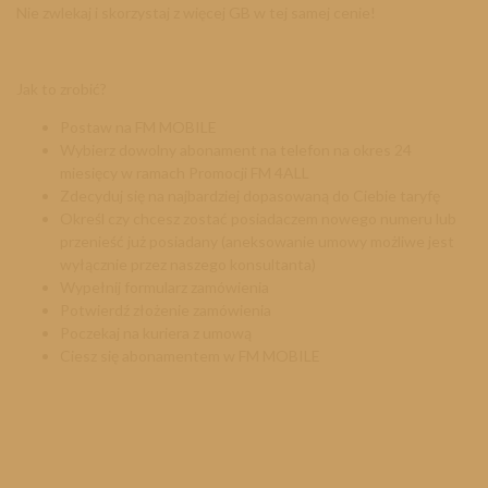
Nie zwlekaj i skorzystaj z więcej GB w tej samej cenie!
Jak to zrobić?
Postaw na FM MOBILE
Wybierz dowolny abonament na telefon na okres 24
miesięcy w ramach Promocji FM 4ALL
Zdecyduj się na najbardziej dopasowaną do Ciebie taryfę
Określ czy chcesz zostać posiadaczem nowego numeru lub
przenieść już posiadany (aneksowanie umowy możliwe jest
wyłącznie przez naszego konsultanta)
Wypełnij formularz zamówienia
Potwierdź złożenie zamówienia
Poczekaj na kuriera z umową
Ciesz się abonamentem w FM MOBILE