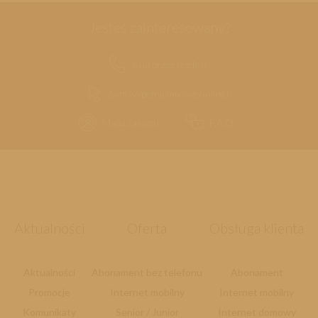
Jesteś zainteresowany?
Kup przez telefon
Sam wypełnij umowę online!
Mapa zasięgu
F.A.Q.
Aktualności
Oferta
Obsługa klienta
Aktualności
Abonament bez telefonu
Abonament
Promocje
Internet mobilny
Internet mobilny
Komunikaty
Senior / Junior
Internet domowy