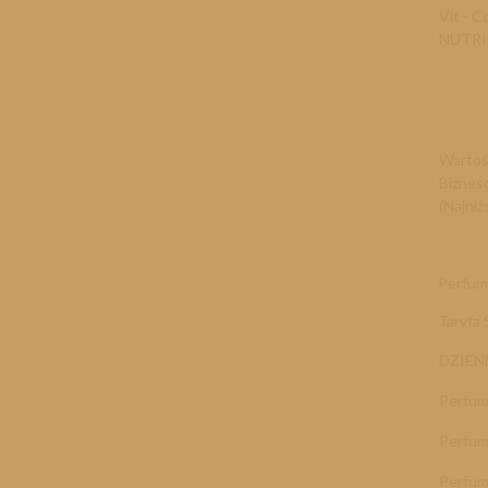
Vit - 
NUTR
Wartoś
Biznes
(Najniż
Perfumy
Taryfa
DZIE
Perfum
Perfum
Perfum