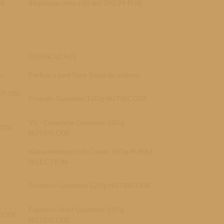
N)
(Najniższa cena z 30 dni: 342,99 PLN)
DZIENOJCA25
u
Perfum z serii Pure Royal do wyboru
EP 100
Propolis Gummies 120 g NUTRICODE
Vit - Complete Gummies 120 g
CODE
NUTRICODE
Kawa mielona Irish Cream 150 g AURILE
SELECTION
Probiotic Gummies 120 g NUTRICODE
Espresso Shot Gummies 120 g
ICODE
NUTRICODE