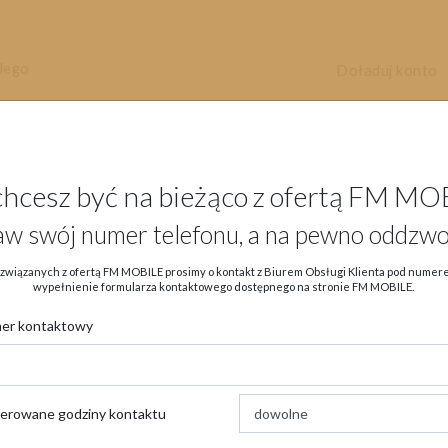
dego
Doładuj konto
chcesz być na bieżąco z ofertą FM MO
aw swój numer telefonu, a na pewno oddzwo
Aktualności
Oferta
eSIM
Ob
związanych z ofertą FM MOBILE prosimy o kontakt z Biurem Obsługi Klienta pod nume
wypełnienie formularza kontaktowego dostępnego na stronie FM MOBILE.
er kontaktowy
→
→
Strona główna
Aktualności
Promocje
ferowane godziny kontaktu