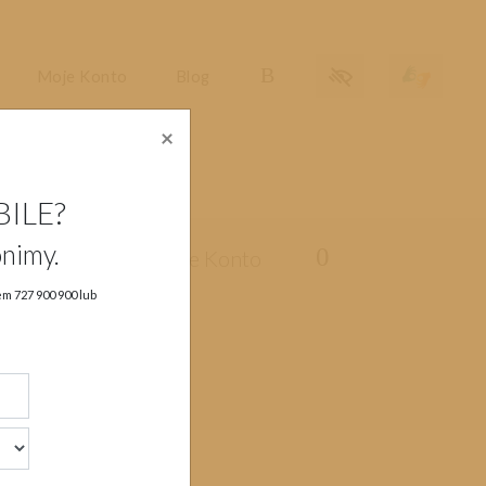
Dostępność
Migam
Moje Konto
Blog
×
BILE?
nimy.
sługa klienta
Moje Konto
rem
727 900 900
lub