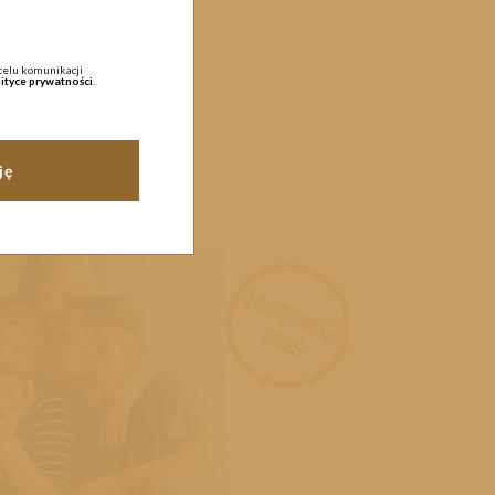
celu komunikacji
ityce prywatności
.