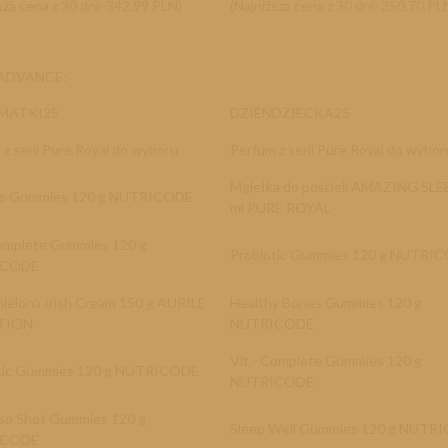
sza cena z 30 dni: 342,99 PLN)
(Najniższa cena z 30 dni: 350,70 PL
a ADVANCE
:
MATKI25
DZIENDZIECKA25
z serii Pure Royal do wyboru
Perfum z serii Pure Royal do wybor
Mgiełka do pościeli AMAZING SLE
is Gummies 120 g NUTRICODE
ml PURE ROYAL
Complete Gummies 120 g
Probiotic Gummies 120 g NUTRI
ICODE
ielona Irish Cream 150 g AURILE
Healthy Bones Gummies 120 g
TION
NUTRICODE
Vit - Complete Gummies 120 g
tic Gummies 120 g NUTRICODE
NUTRICODE
so Shot Gummies 120 g
Sleep Well Gummies 120 g NUTR
ICODE