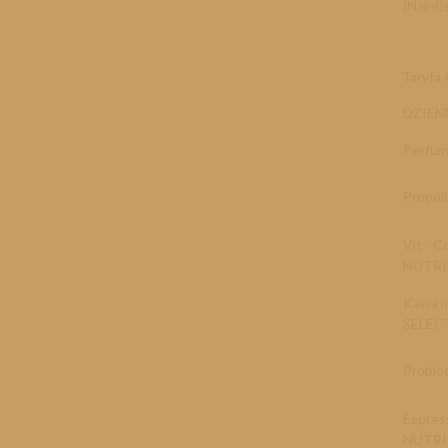
(Najniż
Taryf
DZIEN
Perfum 
Propol
Vit - 
NUTR
Kawa m
SELEC
Probio
Espres
NUTR