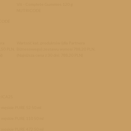
Vit - Complete Gummies 120 g
NUTRICODE
TRICODE
era
Wartość kat. produktów (dla Partnera
,50 PLN.
Biznesowego) zestawu wynosi 788,20 PLN.
N)
(Najniższa cena z 30 dni: 788,20 PLN)
OJCA25
 męskie PURE 52 50 ml
 męskie PURE 110 50 ml
 męskie PURE 472 50 ml