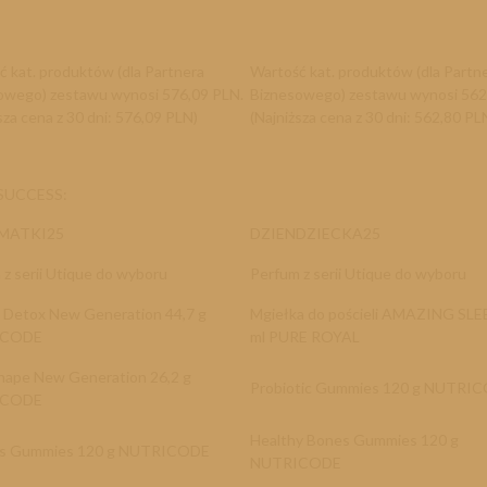
ć kat. produktów (dla Partnera
Wartość kat. produktów (dla Partn
owego) zestawu wynosi 576,09 PLN.
Biznesowego) zestawu wynosi 562
sza cena z 30 dni: 576,09 PLN)
(Najniższa cena z 30 dni: 562,80 PL
 SUCCESS:
NMATKI25
DZIENDZIECKA25
 z serii Utique do wyboru
Perfum z serii Utique do wyboru
 Detox New Generation 44,7 g
Mgiełka do pościeli AMAZING SLE
ICODE
ml PURE ROYAL
Shape New Generation 26,2 g
Probiotic Gummies 120 g NUT
ICODE
Healthy Bones Gummies 120 g
lis Gummies 120 g NUTRICODE
NUTRICODE