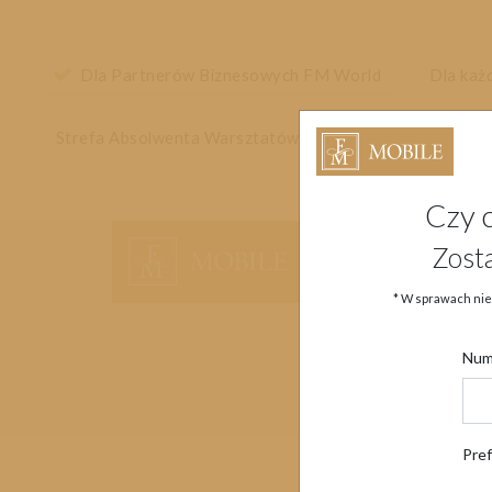
Dla Partnerów Biznesowych FM World
Dla każ
Strefa Absolwenta Warsztatów
Czy 
Główne menu strony
Zost
* W sprawach nie
Num
Pre