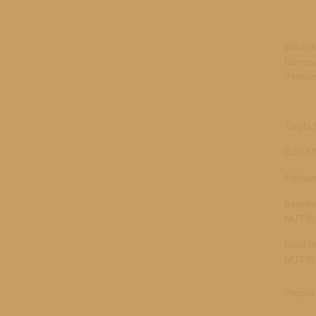
Wartoś
Biznes
(Najniż
Taryfa
DZIE
Perfum
Beauty
NUTR
Ideal 
NUTR
Propo