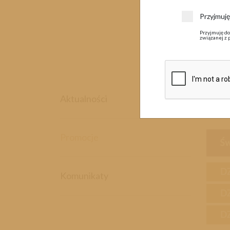
Przyjmuj
Przyjmuję do
związanej z 
26 m
Aktualności
Promocje
Komunikaty