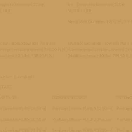
Complete Gummies 120 g
Vit - Complete Gummies 120 g
ICODE
NUTRICODE
Sleep Well Gummies 120 g NU
ć kat. produktów (dla Partnera
Wartość kat. produktów (dla Partn
owego) zestawu wynosi 788,20 PLN.
Biznesowego) zestawu wynosi 794
sza cena z 30 dni: 788,20 PLN)
(Najniższa cena z 30 dni: 794,50 PL
 z serii do wyboru:
 START:
NMATKI25
DZIENDZIECKA25
DZIEN
y damskie PURE 18 50 ml
Perfumy Unisex PURE 973 50 ml
Perfumy
y damskie PURE 20 50 ml
Perfumy Unisex PURE 204 50 ml
Perfumy
y damskie PURE 21 50 ml
Perfumy Unisex PURE 907 50 ml
Perfumy