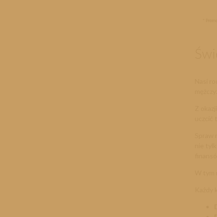
Św
Nasi ro
mężczyź
Z okazj
uczcić 
Spraw r
nie tyl
finans
W tym r
Każdy k