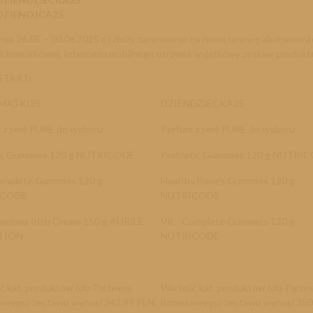
DZIENOJCA25
inie
26.05 – 30.06.2025 r.
i złoży zamówienie na nową umowę abonament
nii komórkowej, Internetu mobilnego otrzyma wyjątkowy zestaw produkt
 START:
MATKI25
DZIENDZIECKA25
 z serii PURE do wyboru
Perfum z serii PURE do wyboru
is Gummies 120 g NUTRICODE
Probiotic Gummies 120 g NUTRI
Complete Gummies 120 g
Healthy Bones Gummies 120 g
ICODE
NUTRICODE
ielona Irish Cream 150 g AURILE
Vit - Complete Gummies 120 g
TION
NUTRICODE
ć kat. produktów (dla Partnera
Wartość kat. produktów (dla Partn
owego) zestawu wynosi 342,99 PLN.
Biznesowego) zestawu wynosi 350