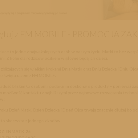
iętuj z FM MOBILE - PROMOCJA 
dzice to jedne z najważniejszych osób w naszym życiu. Matki to bez wątpi
ni. Z kolei dla rodziców oczkiem w głowie będą ich dzieci.
i zbliżających się wielkimi krokami Dnia Matki oraz Dniu Dziecka i Dniu O
te święta razem z FM MOBILE.
adość bliskim Ci osobom i podaruj im doskonałe produkty – ponieważ zas
ko możliwość kontaktu z najbliższymi przez najnowsze rozwiązania technolo
ów!
oku Dzień Matki, Dzień Dziecka i Dzień Ojca trwają znacznie dłużej bo od
to skorzysta z jednego z kodów:
DZIENMATKI25
DZIENDZIECKA25