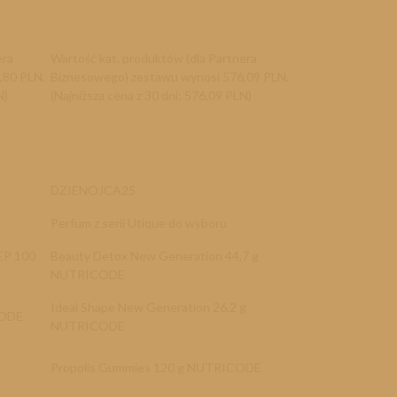
era
Wartość kat. produktów (dla Partnera
,80 PLN.
Biznesowego) zestawu wynosi 576,09 PLN.
N)
(Najniższa cena z 30 dni: 576,09 PLN)
DZIENOJCA25
Perfum z serii Utique do wyboru
EP 100
Beauty Detox New Generation 44,7 g
NUTRICODE
Ideal Shape New Generation 26,2 g
RICODE
NUTRICODE
Propolis Gummies 120 g NUTRICODE