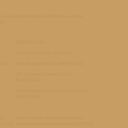
ową w ramach Promocji Cash&Points w ofercie
ów:
DZIENOJCA25
Perfum z serii PURE do wyboru
CODE
Propolis Gummies 120 g NUTRICODE
Vit - Complete Gummies 120 g
NUTRICODE
Kawa mielona Irish Cream 150 g AURILE
SELECTION
era
Wartość kat. produktów (dla Partnera
,70 PLN.
Biznesowego) zestawu wynosi 342,99 PLN.