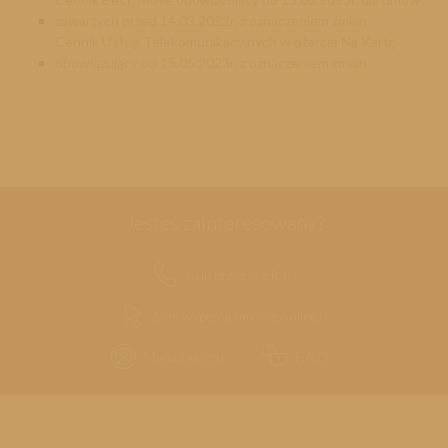
zawartych przed 14.03.2022r. z oznaczeniem zmian
Cennik Usług Telekomunikacyjnych w ofercie Na Kartę
obowiązujący od 15.05.2023r. z oznaczeniem zmian
Jesteś zainteresowany?
Kup przez telefon
Sam wypełnij umowę online!
Mapa zasięgu
F.A.Q.