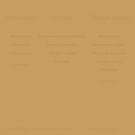
Aktualności
Oferta
Obsługa klienta
Aktualności
Abonament bez telefonu
Abonament
Promocje
Internet mobilny
Internet mobilny
Komunikaty
Senior / Junior
Internet domowy
Na kartę
Senior / Junior
ROZWIŃ
Na kartę
ROZWIŃ
FM MOBILE -
Polityka Prywatności
|
Mapa zasięgu
|