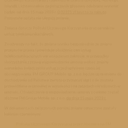
Islandii, Lichtensteinie za połączenia głosowe odebrane wynosić
będzie od dnia 15 maja 2023 r.
0,02321 zł brutto za minutę
.
Pozostałe opłaty nie ulegają zmianie.
Zmiana dotyczy Polityki Uczciwego Korzystania oraz cenników
usług telekomunikacyjnych.
Zważywszy na fakt, że zmiana wynika bezpośrednio ze zmiany
przepisów prawa i powoduje obniżenie cen usług
telekomunikacyjnych we wskazanym zakresie, w przypadku
skorzystania z prawa wypowiedzenia umowy wobec zmiany
warunków świadczenia usług przed upływem czasu jej
obowiązywania, FM GROUP Mobile sp. z o.o. będzie uprawniona do
dochodzenia od Państwa zwrotu przyznanej ulgi ( o ile została
przewidziana w umowie) w wysokości i na zasadach określonych w
umowie. Oświadczenie o wypowiedzeniu umowy powinno zostać
złożone FM Group Mobile sp. z o.o.
do dnia 15 maja 2023 r.
W dokumentach załączonych poniżej zmiany oznaczone zostały
kolorem czerwonym:
Polityka Uczciwego Korzystania przez Abonentów FM