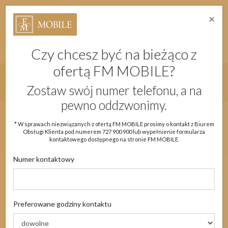
×
Strefa Absolwenta Warsztatów
Dostępność
Migam
Doładuj konto
Moje Konto
Czy chcesz być na bieżąco z
ofertą FM MOBILE?
Główne menu strony
Zostaw swój numer telefonu, a na
pewno oddzwonimy.
Aktualności
Oferta
eSIM
Obsługa klienta
* W sprawach niezwiązanych z ofertą FM MOBILE prosimy o kontakt z Biurem
Obsługi Klienta pod numerem
727 900 900
lub wypełnienie formularza
Moje Konto
kontaktowego dostępnego na stronie FM MOBILE.
Numer kontaktowy
Aktualności
Preferowane godziny kontaktu