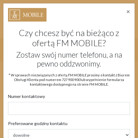
×
Strefa Absolwenta Warsztatów
Dostępność
Migam
Doładuj konto
Moje Konto
Czy chcesz być na bieżąco z
ofertą FM MOBILE?
Główne menu strony
Zostaw swój numer telefonu, a na
pewno oddzwonimy.
Aktualności
Oferta
eSIM
Obsługa klienta
* W sprawach niezwiązanych z ofertą FM MOBILE prosimy o kontakt z Biurem
Obsługi Klienta pod numerem
727 900 900
lub wypełnienie formularza
Moje Konto
kontaktowego dostępnego na stronie FM MOBILE.
Numer kontaktowy
Aktualności
Preferowane godziny kontaktu