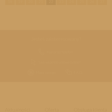
18
19
20
21
22
23
24
25
26
27
Jesteś zainteresowany?
Kup przez telefon
Sam wypełnij umowę online!
Mapa zasięgu
F.A.Q.
Aktualności
Oferta
Obsługa klienta