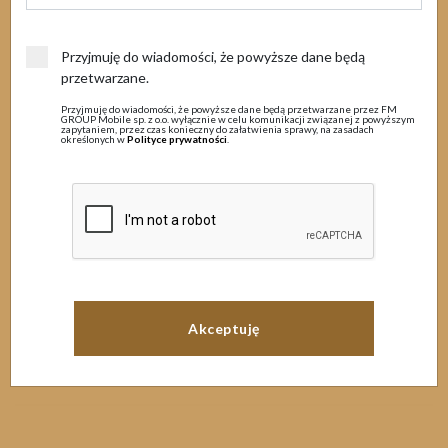
MENU
Przyjmuję do wiadomości, że powyższe dane będą
23 marca 2023
przetwarzane.
Przyjmuję do wiadomości, że powyższe dane będą przetwarzane przez FM
Prace techniczne
GROUP Mobile sp. z o.o. wyłącznie w celu komunikacji związanej z powyższym
zapytaniem, przez czas konieczny do załatwienia sprawy, na zasadach
określonych w
Polityce prywatności
.
Szanowni Państwo
Informujemy, iż w związku z ze zmianą czasu z zimowego na letni, w
niedzielę
26.03.2023 r
. , w godzinach od
00.00 czasu letniego do
08:00 czasu zimowego
odbędą się prace techniczne, przez co nie
będzie mozliwe korzystanie z płatności za pomocą systemu
Przelewy24 w każdym z dostępnych banków.
2 kwietnia 2023 r.
planowane są prace modernizacyjne systemu...
Czytaj więcej