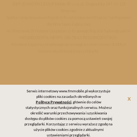
2009-2026 © FM GROUP Mobile SP. z o.o. ul. Żmigrodzka 247, 51-129
Wrocław,
Spółka zarejestrowana w Rejestrze Przedsiębiorców KRS przez Sąd Rejonowy
dla Wrocławia-Fabrycznej
we Wrocławiu VI Wydział Gospodarczy Krajowego Rejestru Sądowego pod nr
KRS 0000285976, NIP 895-188-78-63, REGON 020573625.
Wysokość kapitału zakładowego opłaconego w całości wynosi 50.000 zł
(słownie pięćdziesiąt tysięcy złotych).
Serwis internetowy www.fmmobile.pl wykorzystuje
pliki cookies na zasadach określonych w
Akc
Polityce Prywatności
, głównie do celów
statystycznych oraz funkcjonalnych serwisu. Możesz
określić warunki przechowywania i uzyskiwania
dostępu do plików cookies za pomocą ustawień swojej
przeglądarki. Korzystając z serwisu wyrażasz zgodę na
użycie plików cookies zgodnie z aktualnymi
ustawieniami przeglądarki.