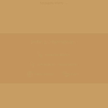
Szczegóły oferty
Jesteś zainteresowany?
Kup przez telefon
Sam wypełnij umowę online!
Mapa zasięgu
F.A.Q.