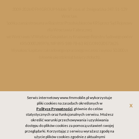
2009-2026 © FM GROUP Mobile SP. z o.o. ul. Żmigrodzka 247, 51-129
Wrocław,
Spółka zarejestrowana w Rejestrze Przedsiębiorców KRS przez Sąd Rejonowy
dla Wrocławia-Fabrycznej
we Wrocławiu VI Wydział Gospodarczy Krajowego Rejestru Sądowego pod nr
KRS 0000285976, NIP 895-188-78-63, REGON 020573625.
Wysokość kapitału zakładowego opłaconego w całości wynosi 50.000 zł
(słownie pięćdziesiąt tysięcy złotych).
Serwis internetowy www.fmmobile.pl wykorzystuje
pliki cookies na zasadach określonych w
Akc
Polityce Prywatności
, głównie do celów
statystycznych oraz funkcjonalnych serwisu. Możesz
określić warunki przechowywania i uzyskiwania
dostępu do plików cookies za pomocą ustawień swojej
przeglądarki. Korzystając z serwisu wyrażasz zgodę na
użycie plików cookies zgodnie z aktualnymi