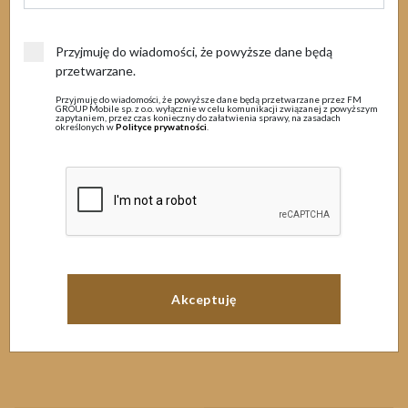
Senior / Junior
Przyjmuję do wiadomości, że powyższe dane będą
przetwarzane.
Przyjmuję do wiadomości, że powyższe dane będą przetwarzane przez FM
Abonament bez telefonu
Internet mobilny
GROUP Mobile sp. z o.o. wyłącznie w celu komunikacji związanej z powyższym
zapytaniem, przez czas konieczny do załatwienia sprawy, na zasadach
określonych w
Polityce prywatności
.
Senior / Junior
Na kartę
Senior / Junior
Czas trwania umowy
12
24