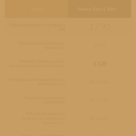
Senior Extra 24m
Taryfa
17,90
Opłata miesięczna z e-fakturą
(zł)
Opłata miesięczna bez e-
27,90
faktury (zł)
Internet
(po wykorzystaniu
1 GB
pakietu prędkość zwalnia do 32 kb/s)
Połączenia do krajowych sieci
Bez limitu
komórkowych
Połączenia na numery
Bez limitu
stacjonarne
Połączenia wideo
(do
Bez limitu
wszystkich krajowych sieci
komórkowych)