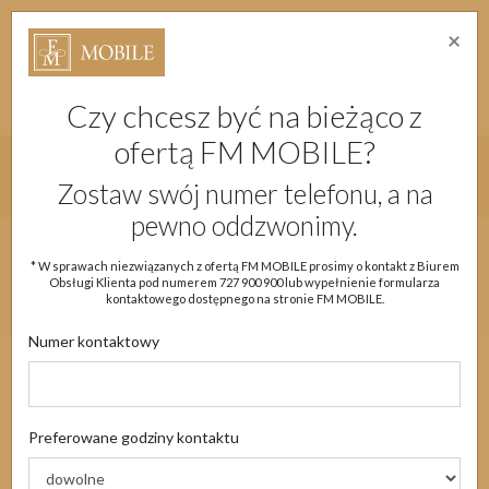
×
Strefa Absolwenta Warsztatów
Dostępność
Migam
Doładuj konto
Moje Konto
Czy chcesz być na bieżąco z
ofertą FM MOBILE?
Główne menu strony
Zostaw swój numer telefonu, a na
pewno oddzwonimy.
Aktualności
Oferta
eSIM
Obsługa klienta
* W sprawach niezwiązanych z ofertą FM MOBILE prosimy o kontakt z Biurem
Obsługi Klienta pod numerem
727 900 900
lub wypełnienie formularza
Moje Konto
kontaktowego dostępnego na stronie FM MOBILE.
Numer kontaktowy
Nowy numer
Preferowane godziny kontaktu