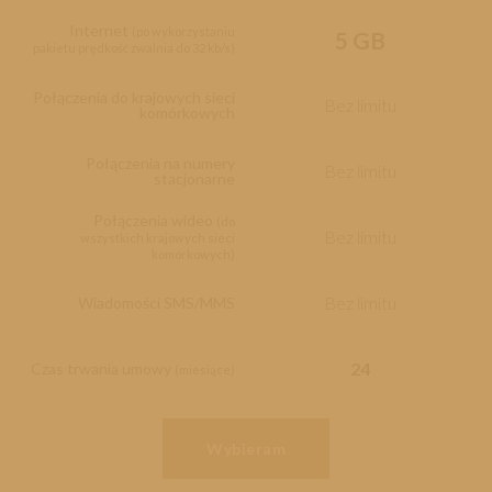
Internet
(po wykorzystaniu
5 GB
pakietu prędkość zwalnia do 32 kb/s)
Połączenia do krajowych sieci
Bez limitu
komórkowych
Połączenia na numery
Bez limitu
stacjonarne
Połączenia wideo
(do
Bez limitu
wszystkich krajowych sieci
komórkowych)
Bez limitu
Wiadomości SMS/MMS
24
Czas trwania umowy
(miesiące)
Wybieram