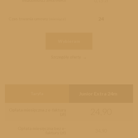
0,15 zł
Wiadomości SMS/MMS
24
Czas trwania umowy
(miesiące)
Wybieram
Szczegóły oferty
Junior Extra 24m
Taryfa
24,90
Opłata miesięczna z e-fakturą
(zł)
Opłata miesięczna bez e-
34,90
faktury (zł)