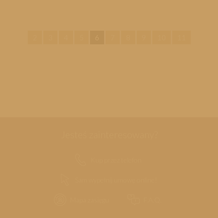
2
3
4
5
6
7
8
9
10
11
Jesteś zainteresowany?
Kup przez telefon
Sam wypełnij umowę online!
Mapa zasięgu
F.A.Q.