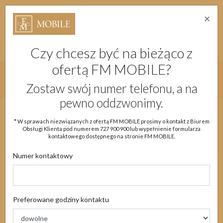
×
Strefa Absolwenta Warsztatów
Dostępność
Migam
Doładuj konto
Moje Konto
Czy chcesz być na bieżąco z
ofertą FM MOBILE?
Główne menu strony
Zostaw swój numer telefonu, a na
pewno oddzwonimy.
Aktualności
Oferta
eSIM
Obsługa klienta
* W sprawach niezwiązanych z ofertą FM MOBILE prosimy o kontakt z Biurem
Obsługi Klienta pod numerem
727 900 900
lub wypełnienie formularza
Moje Konto
kontaktowego dostępnego na stronie FM MOBILE.
Numer kontaktowy
Dokumenty /
Preferowane godziny kontaktu
Regulaminy