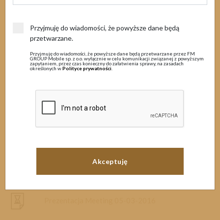
Archiwum
Przyjmuję do wiadomości, że powyższe dane będą
przetwarzane.
MENU
Przyjmuję do wiadomości, że powyższe dane będą przetwarzane przez FM
GROUP Mobile sp. z o.o. wyłącznie w celu komunikacji związanej z powyższym
zapytaniem, przez czas konieczny do załatwienia sprawy, na zasadach
określonych w
Polityce prywatności
.
Dokumenty
FM GROUP Mobile prezentacja 26-04-2016 pptx
Regulaminy
FM GROUP Mobile prezentacja 26-04-2016 pdf
Cenniki
Prezentacja Webinar 23-03-2016
Wzory umów
Prezentacja Webinar 08-03-2016
Archiwum
Materiały promocyjne
Prezentacja Meeting 05-03-2016