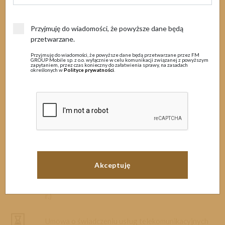
Archiwum
Przyjmuję do wiadomości, że powyższe dane będą
przetwarzane.
MENU
Przyjmuję do wiadomości, że powyższe dane będą przetwarzane przez FM
GROUP Mobile sp. z o.o. wyłącznie w celu komunikacji związanej z powyższym
zapytaniem, przez czas konieczny do załatwienia sprawy, na zasadach
określonych w
Polityce prywatności
.
Dokumenty
Umowa o świadczeniu usług telekomunikacyjnych
(Załącznik nr 5) (dla umów zawartych do
11.04.2017 r.)
Regulaminy
Umowa o świadczeniu usług dostępu do Internetu
Cenniki
(Załącznik nr 7) (dla umów zawartych do
11.04.2017 r.)
Wzory umów
Umowa o świadczeniu usług telekomunikacyjnych
Archiwum
dla Numeru Partnerskiego (5 miesięcy) ważna od
25.12.2014 r. (dla umów zawartych do 11.04.2017
r.)
Materiały promocyjne
Umowa o świadczeniu usług telekomunikacyjnych