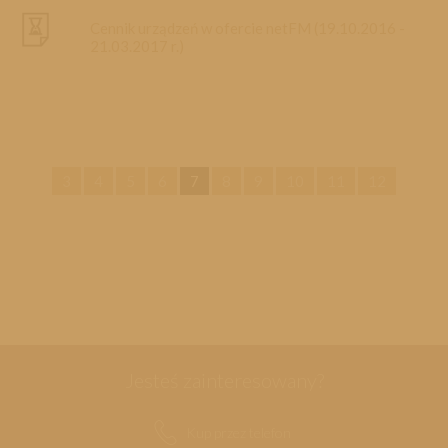
Cennik urządzeń w ofercie netFM (19.10.2016 -
21.03.2017 r.)
3
4
5
6
7
8
9
10
11
12
Jesteś zainteresowany?
Kup przez telefon