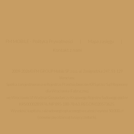
FM MOBILE -
Polityka Prywatności
|
Mapa zasięgu
|
Kontakt z nami
2009-2026 © FM GROUP Mobile SP. z o.o. ul. Żmigrodzka 247, 51-129
Wrocław,
Spółka zarejestrowana w Rejestrze Przedsiębiorców KRS przez Sąd Rejonowy
dla Wrocławia-Fabrycznej
we Wrocławiu VI Wydział Gospodarczy Krajowego Rejestru Sądowego pod nr
KRS 0000285976, NIP 895-188-78-63, REGON 020573625.
Wysokość kapitału zakładowego opłaconego w całości wynosi 50.000 zł
(słownie pięćdziesiąt tysięcy złotych).