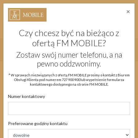
×
Strefa Absolwenta Warsztatów
Dostępność
Migam
Doładuj konto
Moje Konto
Czy chcesz być na bieżąco z
ofertą FM MOBILE?
Główne menu strony
Zostaw swój numer telefonu, a na
pewno oddzwonimy.
Aktualności
Oferta
eSIM
Obsługa klienta
* W sprawach niezwiązanych z ofertą FM MOBILE prosimy o kontakt z Biurem
Obsługi Klienta pod numerem
727 900 900
lub wypełnienie formularza
Moje Konto
kontaktowego dostępnego na stronie FM MOBILE.
Numer kontaktowy
Dokumenty /
Preferowane godziny kontaktu
Regulaminy