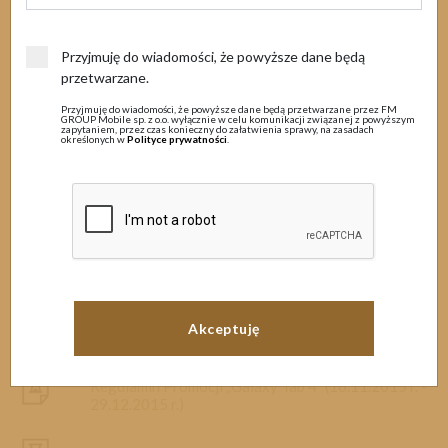
Archiwum
Przyjmuję do wiadomości, że powyższe dane będą
przetwarzane.
MENU
Przyjmuję do wiadomości, że powyższe dane będą przetwarzane przez FM
GROUP Mobile sp. z o.o. wyłącznie w celu komunikacji związanej z powyższym
zapytaniem, przez czas konieczny do załatwienia sprawy, na zasadach
określonych w
Polityce prywatności
.
Dokumenty
Regulamin świadczenia usług telekomunikacyjnych
w ofercie Best MOVE i Best MOVE free
(22.11.2016 r. - 30.11.2016 r.)
Regulaminy
Cennik aparatów telefonicznych w taryfach FM
Cenniki
GROUP Mobile (25.11.2016 r. - 30.11.2016 r.)
Wzory umów
Cennik aparatów telefonicznych w taryfach FM
GROUP Mobile (15.11.2016 r. - 25.11.2016 r.)
Archiwum
Regulamin Promocji „Galaxy Tab 4” (16.11.2015 r. -
Materiały promocyjne
29.12.2015 r.)