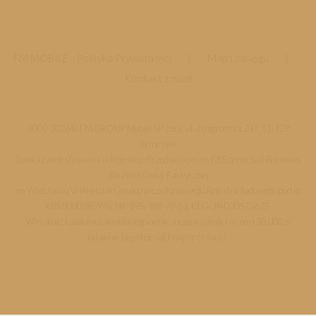
FM MOBILE -
Polityka Prywatności
|
Mapa zasięgu
|
Kontakt z nami
2009-2026 © FM GROUP Mobile SP. z o.o. ul. Żmigrodzka 247, 51-129
Wrocław,
Spółka zarejestrowana w Rejestrze Przedsiębiorców KRS przez Sąd Rejonowy
dla Wrocławia-Fabrycznej
we Wrocławiu VI Wydział Gospodarczy Krajowego Rejestru Sądowego pod nr
KRS 0000285976, NIP 895-188-78-63, REGON 020573625.
Wysokość kapitału zakładowego opłaconego w całości wynosi 50.000 zł
(słownie pięćdziesiąt tysięcy złotych).