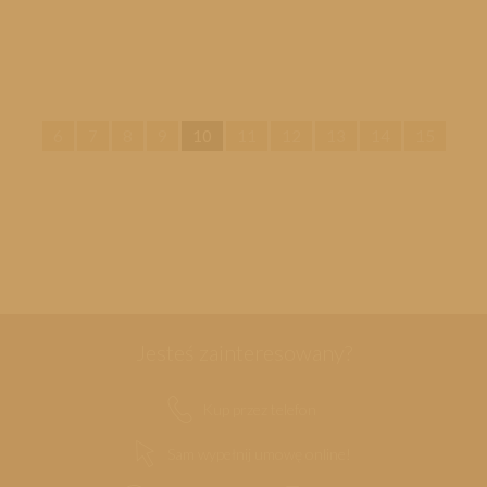
6
7
8
9
10
11
12
13
14
15
Jesteś zainteresowany?
Kup przez telefon
Sam wypełnij umowę online!