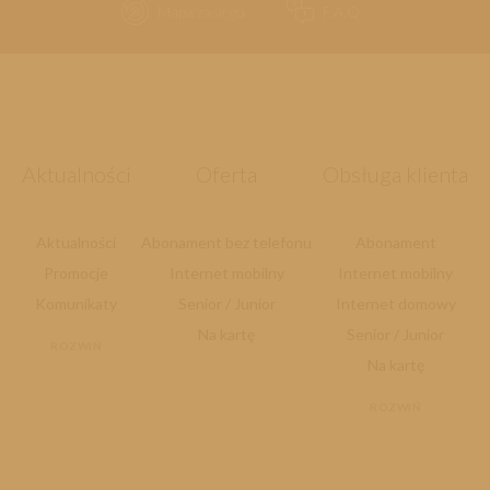
Mapa zasięgu
F.A.Q.
Aktualności
Oferta
Obsługa klienta
Aktualności
Abonament bez telefonu
Abonament
Promocje
Internet mobilny
Internet mobilny
Komunikaty
Senior / Junior
Internet domowy
Na kartę
Senior / Junior
ROZWIŃ
Na kartę
ROZWIŃ