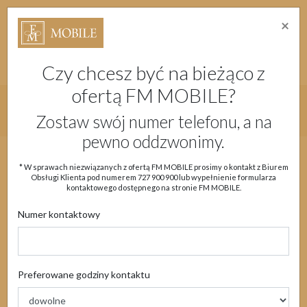
×
Strefa Absolwenta Warsztatów
Dostępność
Migam
Doładuj konto
Moje Konto
Czy chcesz być na bieżąco z
ofertą FM MOBILE?
Główne menu strony
Zostaw swój numer telefonu, a na
pewno oddzwonimy.
Aktualności
Oferta
eSIM
Obsługa klienta
* W sprawach niezwiązanych z ofertą FM MOBILE prosimy o kontakt z Biurem
Obsługi Klienta pod numerem
727 900 900
lub wypełnienie formularza
Moje Konto
kontaktowego dostępnego na stronie FM MOBILE.
Numer kontaktowy
Dokumenty /
Preferowane godziny kontaktu
Regulaminy