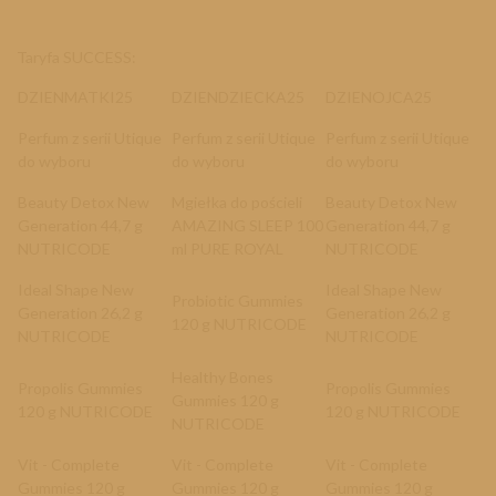
Taryfa SUCCESS:
DZIENMATKI25
DZIENDZIECKA25
DZIENOJCA25
Perfum z serii Utique
Perfum z serii Utique
Perfum z serii Utique
do wyboru
do wyboru
do wyboru
Beauty Detox New
Mgiełka do pościeli
Beauty Detox New
Generation 44,7 g
AMAZING SLEEP 100
Generation 44,7 g
NUTRICODE
ml PURE ROYAL
NUTRICODE
Ideal Shape New
Ideal Shape New
Probiotic Gummies
Generation 26,2 g
Generation 26,2 g
120 g NUTRICODE
NUTRICODE
NUTRICODE
Healthy Bones
Propolis Gummies
Propolis Gummies
Gummies 120 g
120 g NUTRICODE
120 g NUTRICODE
NUTRICODE
Vit - Complete
Vit - Complete
Vit - Complete
Gummies 120 g
Gummies 120 g
Gummies 120 g