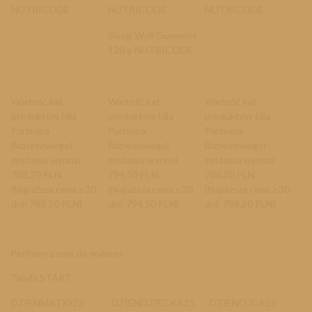
NUTRICODE
NUTRICODE
NUTRICODE
Sleep Well Gummies
120 g NUTRICODE
Wartość kat.
Wartość kat.
Wartość kat.
produktów (dla
produktów (dla
produktów (dla
Partnera
Partnera
Partnera
Biznesowego)
Biznesowego)
Biznesowego)
zestawu wynosi
zestawu wynosi
zestawu wynosi
788,20 PLN.
794,50 PLN.
788,20 PLN.
(Najniższa cena z 30
(Najniższa cena z 30
(Najniższa cena z 30
dni: 788,20 PLN)
dni: 794,50 PLN)
dni: 788,20 PLN)
Perfumy z serii do wyboru:
Taryfa START:
DZIENMATKI25
DZIENDZIECKA25
DZIENOJCA25