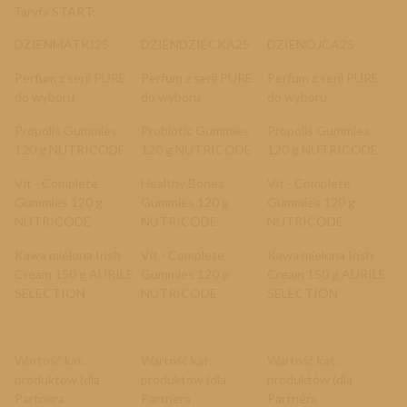
Taryfa START:
DZIENMATKI25
DZIENDZIECKA25
DZIENOJCA25
Perfum z serii PURE
Perfum z serii PURE
Perfum z serii PURE
do wyboru
do wyboru
do wyboru
Propolis Gummies
Probiotic Gummies
Propolis Gummies
120 g NUTRICODE
120 g NUTRICODE
120 g NUTRICODE
Vit - Complete
Healthy Bones
Vit - Complete
Gummies 120 g
Gummies 120 g
Gummies 120 g
NUTRICODE
NUTRICODE
NUTRICODE
Kawa mielona Irish
Vit - Complete
Kawa mielona Irish
Cream 150 g AURILE
Gummies 120 g
Cream 150 g AURILE
SELECTION
NUTRICODE
SELECTION
Wartość kat.
Wartość kat.
Wartość kat.
produktów (dla
produktów (dla
produktów (dla
Partnera
Partnera
Partnera