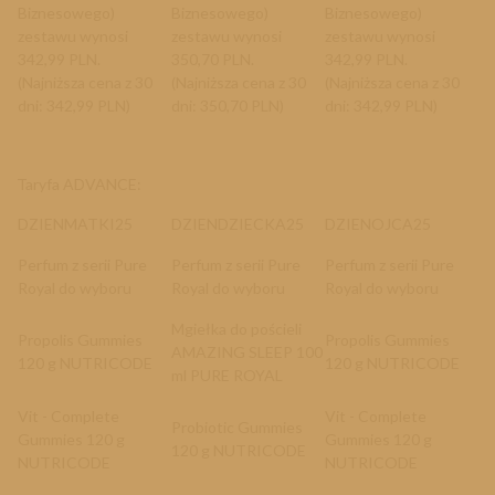
Biznesowego)
Biznesowego)
Biznesowego)
zestawu wynosi
zestawu wynosi
zestawu wynosi
342,99 PLN.
350,70 PLN.
342,99 PLN.
(Najniższa cena z 30
(Najniższa cena z 30
(Najniższa cena z 30
dni: 342,99 PLN)
dni: 350,70 PLN)
dni: 342,99 PLN)
Taryfa ADVANCE
:
DZIENMATKI25
DZIENDZIECKA25
DZIENOJCA25
Perfum z serii Pure
Perfum z serii Pure
Perfum z serii Pure
Royal do wyboru
Royal do wyboru
Royal do wyboru
Mgiełka do pościeli
Propolis Gummies
Propolis Gummies
AMAZING SLEEP 100
120 g NUTRICODE
120 g NUTRICODE
ml PURE ROYAL
Vit - Complete
Vit - Complete
Probiotic Gummies
Gummies 120 g
Gummies 120 g
120 g NUTRICODE
NUTRICODE
NUTRICODE