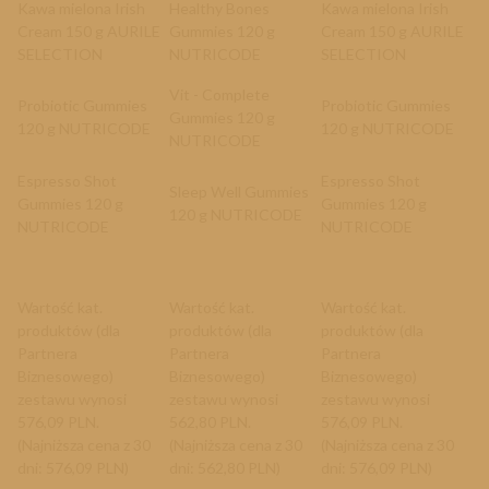
Kawa mielona Irish
Healthy Bones
Kawa mielona Irish
Cream 150 g AURILE
Gummies 120 g
Cream 150 g AURILE
SELECTION
NUTRICODE
SELECTION
Vit - Complete
Probiotic Gummies
Probiotic Gummies
Gummies 120 g
120 g NUTRICODE
120 g NUTRICODE
NUTRICODE
Espresso Shot
Espresso Shot
Sleep Well Gummies
Gummies 120 g
Gummies 120 g
120 g NUTRICODE
NUTRICODE
NUTRICODE
Wartość kat.
Wartość kat.
Wartość kat.
produktów (dla
produktów (dla
produktów (dla
Partnera
Partnera
Partnera
Biznesowego)
Biznesowego)
Biznesowego)
zestawu wynosi
zestawu wynosi
zestawu wynosi
576,09 PLN.
562,80 PLN.
576,09 PLN.
(Najniższa cena z 30
(Najniższa cena z 30
(Najniższa cena z 30
dni: 576,09 PLN)
dni: 562,80 PLN)
dni: 576,09 PLN)