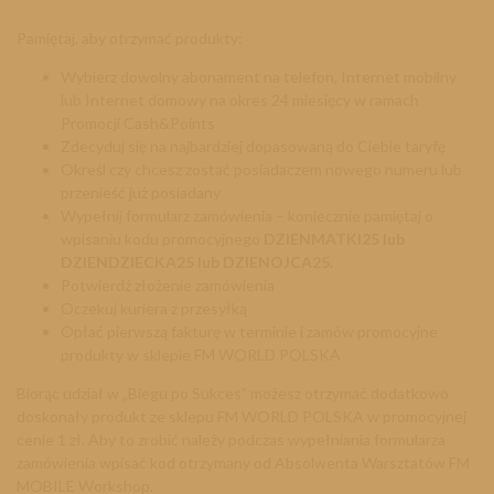
Pamiętaj, aby otrzymać produkty:
Wybierz dowolny abonament na telefon, Internet mobilny
lub Internet domowy na okres 24 miesięcy w ramach
Promocji Cash&Points
Zdecyduj się na najbardziej dopasowaną do Ciebie taryfę
Określ czy chcesz zostać posiadaczem nowego numeru lub
przenieść już posiadany
Wypełnij formularz zamówienia – koniecznie pamiętaj o
wpisaniu kodu promocyjnego
DZIENMATKI25 lub
DZIENDZIECKA25 lub DZIENOJCA25.
Potwierdź złożenie zamówienia
Oczekuj kuriera z przesyłką
Opłać pierwszą fakturę w terminie i zamów promocyjne
produkty w sklepie FM WORLD POLSKA
Biorąc udział w „Biegu po Sukces” możesz otrzymać dodatkowo
doskonały produkt ze sklepu FM WORLD POLSKA w promocyjnej
cenie 1 zł. Aby to zrobić należy podczas wypełniania formularza
zamówienia wpisać kod otrzymany od Absolwenta Warsztatów FM
MOBILE Workshop.