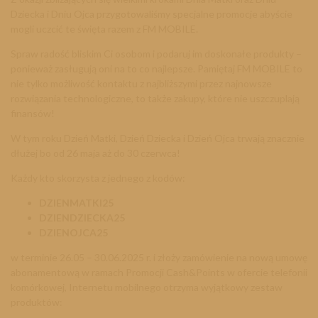
Dziecka i Dniu Ojca przygotowaliśmy specjalne promocje abyście
mogli uczcić te święta razem z FM MOBILE.
Spraw radość bliskim Ci osobom i podaruj im doskonałe produkty –
ponieważ zasługują oni na to co najlepsze. Pamiętaj FM MOBILE to
nie tylko możliwość kontaktu z najbliższymi przez najnowsze
rozwiązania technologiczne, to także zakupy, które nie uszczuplają
finansów!
W tym roku Dzień Matki, Dzień Dziecka i Dzień Ojca trwają znacznie
dłużej bo od 26 maja aż do 30 czerwca!
Każdy kto skorzysta z jednego z kodów:
DZIENMATKI25
DZIENDZIECKA25
DZIENOJCA25
w terminie
26.05 – 30.06.2025 r.
i złoży zamówienie na nową umowę
abonamentową w ramach Promocji Cash&Points w ofercie telefonii
komórkowej, Internetu mobilnego otrzyma wyjątkowy zestaw
produktów: