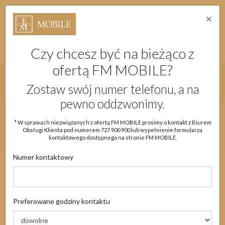
×
Strefa Absolwenta Warsztatów
Dostępność
Migam
Doładuj konto
Moje Konto
Czy chcesz być na bieżąco z
ofertą FM MOBILE?
Główne menu strony
Zostaw swój numer telefonu, a na
pewno oddzwonimy.
Aktualności
Oferta
eSIM
Obsługa klienta
* W sprawach niezwiązanych z ofertą FM MOBILE prosimy o kontakt z Biurem
Obsługi Klienta pod numerem
727 900 900
lub wypełnienie formularza
Moje Konto
kontaktowego dostępnego na stronie FM MOBILE.
Numer kontaktowy
Aktualności
Preferowane godziny kontaktu