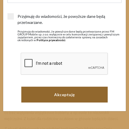
MENU
26 maja 2025
Przyjmuję do wiadomości, że powyższe dane będą
przetwarzane.
Przyjmuję do wiadomości, że powyższe dane będą przetwarzane przez FM
GROUP Mobile sp. z o.o. wyłącznie w celu komunikacji związanej z powyższym
zapytaniem, przez czas konieczny do załatwienia sprawy, na zasadach
określonych w
Polityce prywatności
.
Świętuj z FM MOBILE -
PROMOCJA ZAKOŃCZONA
Nasi rodzice to jedne z najważniejszych osób w naszym życiu. Matki
to bez wątpienia wyjątkowe kobiety, a ojcowie to niezwykli
mężczyźni. Z kolei dla rodziców oczkiem w głowie będą ich dzieci.
Z okazji zbliżających się wielkimi krokami Dnia Matki oraz Dniu