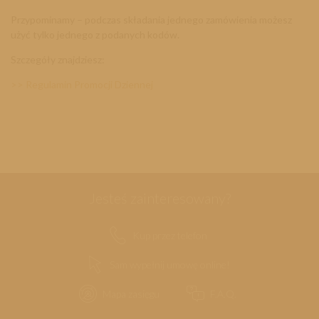
Przypominamy – podczas składania jednego zamówienia możesz
użyć tylko jednego z podanych kodów.
Szczegóły znajdziesz:
>> Regulamin Promocji Dziennej
Jesteś zainteresowany?
Kup przez telefon
Sam wypełnij umowę online!
Mapa zasięgu
F.A.Q.