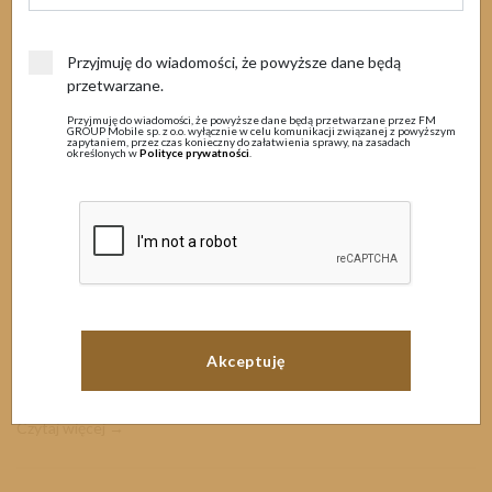
MENU
Przyjmuję do wiadomości, że powyższe dane będą
18 lipca 2022
przetwarzane.
Przyjmuję do wiadomości, że powyższe dane będą przetwarzane przez FM
Prace techniczne
GROUP Mobile sp. z o.o. wyłącznie w celu komunikacji związanej z powyższym
zapytaniem, przez czas konieczny do załatwienia sprawy, na zasadach
określonych w
Polityce prywatności
.
Szanowni Państwo
Informujemy, iż w związku zaplanowanymi pracami konserwacyjnymi
systemów informatycznych w nocy z dnia
19
.
07.2022r. na
20.07.2022r. w godzinach 22:00 – 22:00
mogą wystąpić
utrudnienia w korzystaniu z wybranych usług.
W tym czasie nie będzie możliwości aktywacji, dezaktywacji usług,
mogą także wystąpić trudności w wykorzystaniu kodów USSD,
doładowaniach...
Czytaj więcej