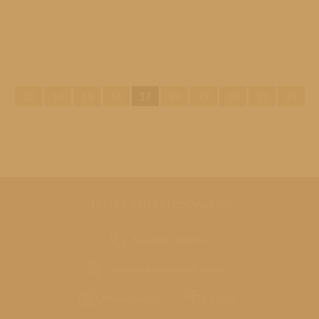
13
14
15
16
17
18
19
20
21
22
Jesteś zainteresowany?
Kup przez telefon
Sam wypełnij umowę online!
Mapa zasięgu
F.A.Q.