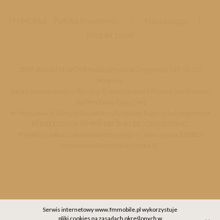
FM MOBILE -
Polityka Prywatności
|
Mapa zasięgu
|
Kontakt z nami
2009-2026 © FM GROUP Mobile SP. z o.o. ul. Żmigrodzka 247, 51-129
Wrocław,
Spółka zarejestrowana w Rejestrze Przedsiębiorców KRS przez Sąd Rejonowy
dla Wrocławia-Fabrycznej
we Wrocławiu VI Wydział Gospodarczy Krajowego Rejestru Sądowego pod nr
KRS 0000285976, NIP 895-188-78-63, REGON 020573625.
Wysokość kapitału zakładowego opłaconego w całości wynosi 50.000 zł
(słownie pięćdziesiąt tysięcy złotych).
Serwis internetowy www.fmmobile.pl wykorzystuje
pliki cookies na zasadach określonych w