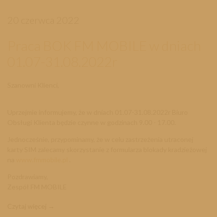
20 czerwca 2022
Praca BOK FM MOBILE w dniach
01.07-31.08.2022r
Szanowni Klienci,
Uprzejmie informujemy, że w dniach 01.07-31.08.2022r Biuro
Obsługi Klienta będzie czynne w godzinach 9.00 - 17.00.
Jednocześnie, przypominamy, że w celu zastrzeżenia utraconej
karty SIM zalecamy skorzystanie z formularza blokady kradzieżowej
na
www.fmmobile.pl
.
Pozdrawiamy,
Zespół FM MOBILE
Czytaj więcej