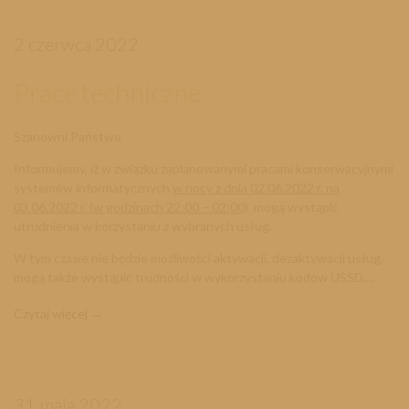
2 czerwca 2022
Prace techniczne
Szanowni Państwo
Informujemy, iż w związku zaplanowanymi pracami konserwacyjnymi
systemów informatycznych
w nocy z dnia 02.06.2022 r. na
03.06.2022 r. (w godzinach 22:00 – 02:00)
mogą wystąpić
utrudnienia w korzystaniu z wybranych usług.
W tym czasie nie będzie możliwości aktywacji, dezaktywacji usług,
mogą także wystąpić trudności w wykorzystaniu kodów USSD,...
Czytaj więcej
31 maja 2022