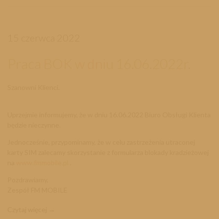
15 czerwca 2022
Praca BOK w dniu 16.06.2022r.
Szanowni Klienci.
Uprzejmie informujemy, że w dniu 16.06.2022 Biuro Obsługi Klienta
będzie nieczynne.
Jednocześnie, przypominamy, że w celu zastrzeżenia utraconej
karty SIM zalecamy skorzystanie z formularza blokady kradzieżowej
na
www.fmmobile.pl
.
Pozdrawiamy,
Zespół FM MOBILE
Czytaj więcej