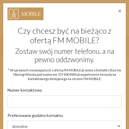
×
Strefa Absolwenta Warsztatów
Dostępność
Migam
Doładuj konto
Moje Konto
Czy chcesz być na bieżąco z
ofertą FM MOBILE?
Główne menu strony
Zostaw swój numer telefonu, a na
pewno oddzwonimy.
Aktualności
Oferta
eSIM
Obsługa klienta
* W sprawach niezwiązanych z ofertą FM MOBILE prosimy o kontakt z Biurem
Obsługi Klienta pod numerem
727 900 900
lub wypełnienie formularza
Moje Konto
kontaktowego dostępnego na stronie FM MOBILE.
Numer kontaktowy
Aktualności
Preferowane godziny kontaktu