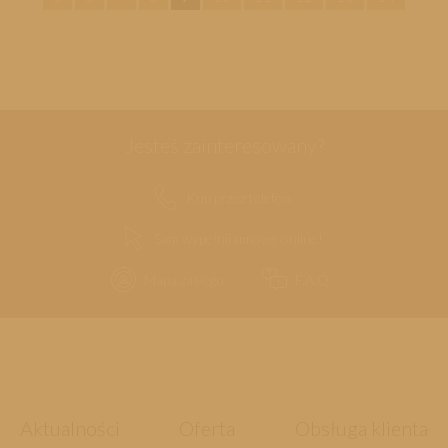
Jesteś zainteresowany?
Kup przez telefon
Sam wypełnij umowę online!
Mapa zasięgu
F.A.Q.
Aktualności
Oferta
Obsługa klienta