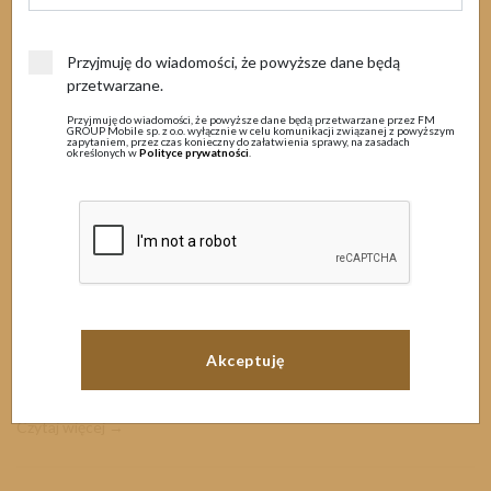
MENU
Przyjmuję do wiadomości, że powyższe dane będą
11 września 2024
przetwarzane.
Przyjmuję do wiadomości, że powyższe dane będą przetwarzane przez FM
Prace techniczne
GROUP Mobile sp. z o.o. wyłącznie w celu komunikacji związanej z powyższym
zapytaniem, przez czas konieczny do załatwienia sprawy, na zasadach
określonych w
Polityce prywatności
.
Szanowni Państwo
Informujemy, iż w związku zaplanowanymi pracami konserwacyjnymi
systemów informatycznych w nocy z dnia
11.09.2024 na
12.09.2024 w godzinach 21:00 – 07:00
mogą wystąpić utrudnienia
w korzystaniu z wybranych usług.
W tym czasie nie będzie możliwości aktywacji, dezaktywacji usług,
mogą także wystąpić trudności w wykorzystaniu kodów USSD,
doładowaniach oraz...
Czytaj więcej