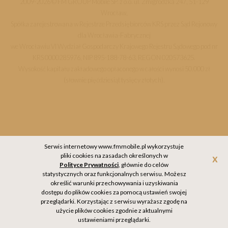
2009-2026 © FM GROUP Mobile SP. z o.o. ul. Żmigrodzka 247, 51-129
Wrocław,
Spółka zarejestrowana w Rejestrze Przedsiębiorców KRS przez Sąd Rejonowy
dla Wrocławia-Fabrycznej
we Wrocławiu VI Wydział Gospodarczy Krajowego Rejestru Sądowego pod nr
KRS 0000285976, NIP 895-188-78-63, REGON 020573625.
Wysokość kapitału zakładowego opłaconego w całości wynosi 50.000 zł
(słownie pięćdziesiąt tysięcy złotych).
Serwis internetowy www.fmmobile.pl wykorzystuje
pliki cookies na zasadach określonych w
Akc
Polityce Prywatności
, głównie do celów
statystycznych oraz funkcjonalnych serwisu. Możesz
określić warunki przechowywania i uzyskiwania
dostępu do plików cookies za pomocą ustawień swojej
przeglądarki. Korzystając z serwisu wyrażasz zgodę na
użycie plików cookies zgodnie z aktualnymi
ustawieniami przeglądarki.