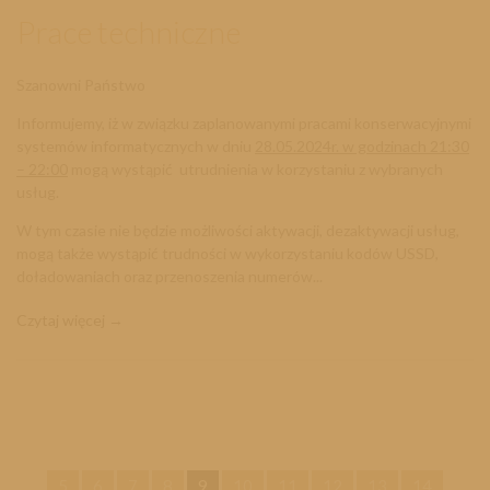
Prace techniczne
Szanowni Państwo
Informujemy, iż w związku zaplanowanymi pracami konserwacyjnymi
systemów informatycznych w dniu
28.05
.2024r. w godzinach 21:30
– 22:00
mogą wystąpić utrudnienia w korzystaniu z wybranych
usług.
W tym czasie nie będzie możliwości aktywacji, dezaktywacji usług,
mogą także wystąpić trudności w wykorzystaniu kodów USSD,
doładowaniach oraz przenoszenia numerów...
Czytaj więcej
5
6
7
8
9
10
11
12
13
14