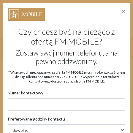
×
Strefa Absolwenta Warsztatów
Dostępność
Migam
Doładuj konto
Moje Konto
Czy chcesz być na bieżąco z
ofertą FM MOBILE?
Główne menu strony
Zostaw swój numer telefonu, a na
pewno oddzwonimy.
Aktualności
Oferta
eSIM
Obsługa klienta
* W sprawach niezwiązanych z ofertą FM MOBILE prosimy o kontakt z Biurem
Obsługi Klienta pod numerem
727 900 900
lub wypełnienie formularza
Moje Konto
kontaktowego dostępnego na stronie FM MOBILE.
Numer kontaktowy
Aktualności
Preferowane godziny kontaktu